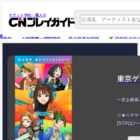
チケット予約・購入の
報変更
申込履歴・抽選結果
よくあるご質問
はじめてガ
東京ゲ
～史上最長
☆★☆チケ
[9/19(土