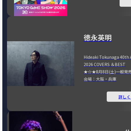
徳永英明
Hideaki Tokunaga 40th 
2026 COVERS ＆BEST
★☆★8月8日(土)一般発
会場：大阪・兵庫
詳しく