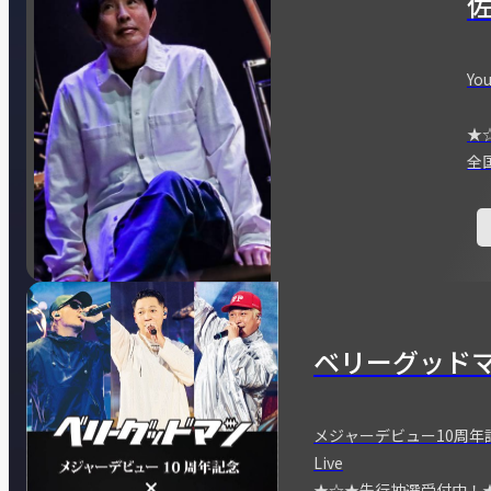
You
★
全
ベリーグッド
メジャーデビュー10周年記念
Live
★☆★先行抽選受付中！