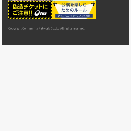
ー
ョン
サイト
カスタ
止・変
に基づ
ド
マップ
マーハ
更
く表示
ラスメ
ントへ
Copyright Community Network Co.,ltd All rights reserved.
の対応
指針