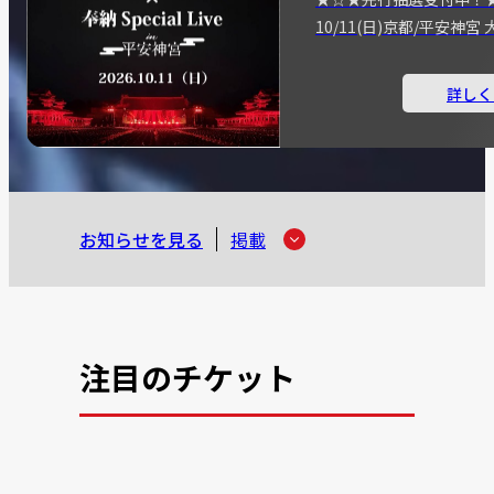
10/11(日)京都/平安神
詳しく
お知らせを見る
掲載
注目のチケット