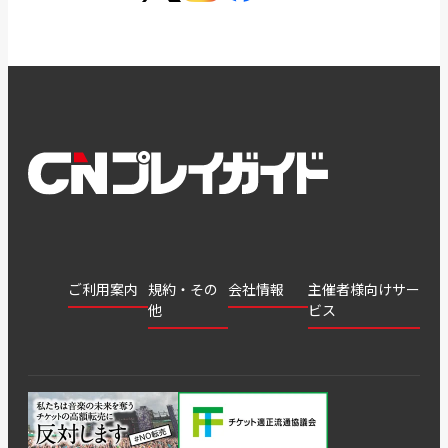
ご利用案内
規約・その
会社情報
主催者様向けサー
他
ビス
会社
会員登
チケッ
案内
採用
チケット
会員情
推奨環
録
ト販
情報
グル
GATE
申込履
プライ
報変更
境
売・運
ープ
よくあ
著作権
歴・抽
バシー
用ソリ
会社
はじめ
利用規
るご質
につい
選結果
ポリシ
ューシ
公演中
特商法
てガイ
約
問
て