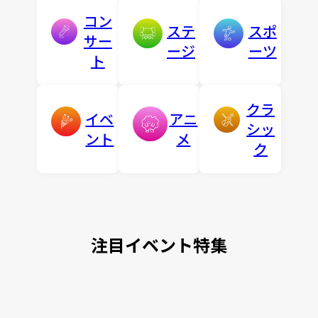
コン
ステ
スポ
サー
ージ
ーツ
ト
クラ
イベ
アニ
シッ
ント
メ
ク
注目イベント特集