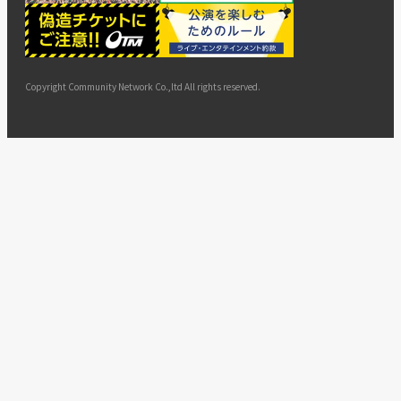
ー
ョン
サイト
カスタ
止・変
に基づ
ド
マップ
マーハ
更
く表示
ラスメ
ントへ
Copyright Community Network Co.,ltd All rights reserved.
の対応
指針