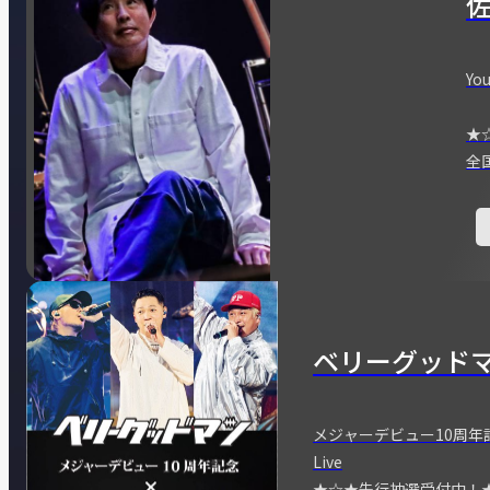
You
★
全
ベリーグッド
メジャーデビュー10周年記念
Live
★☆★先行抽選受付中！