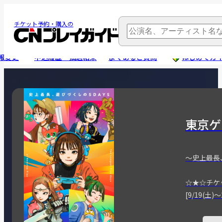
チケット予約・購入の
報変更
申込履歴・抽選結果
よくあるご質問
はじめてガ
東京ゲ
～史上最長
☆★☆チケ
[9/19(土