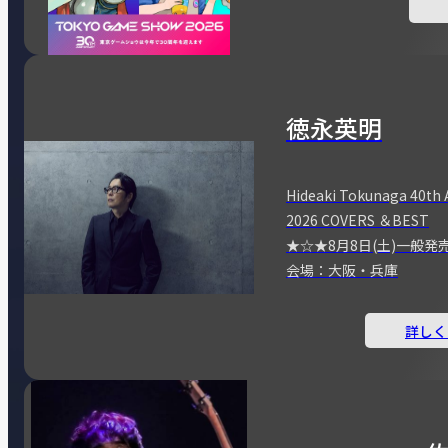
徳永英明
Hideaki Tokunaga 40th 
2026 COVERS ＆BEST
★☆★8月8日(土)一般発
会場：大阪・兵庫
詳しく