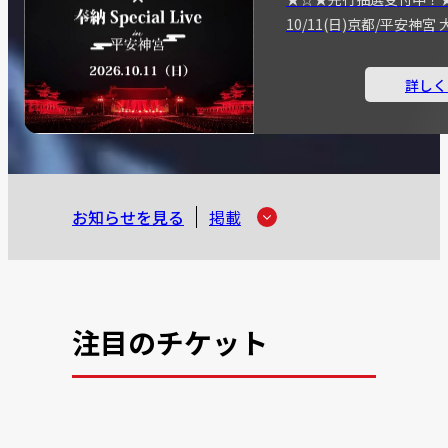
10/11(日)京都/平安神
詳しく
お知らせを見る
掲載
注目のチケット