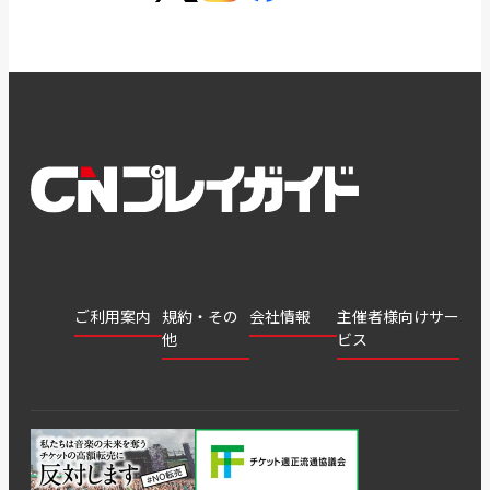
ご利用案内
規約・その
会社情報
主催者様向けサー
他
ビス
会社
会員登
チケッ
案内
採用
チケット
会員情
推奨環
録
ト販
情報
グル
GATE
申込履
プライ
報変更
境
売・運
ープ
よくあ
著作権
歴・抽
バシー
用ソリ
会社
はじめ
利用規
るご質
につい
選結果
ポリシ
ューシ
公演中
特商法
てガイ
約
問
て