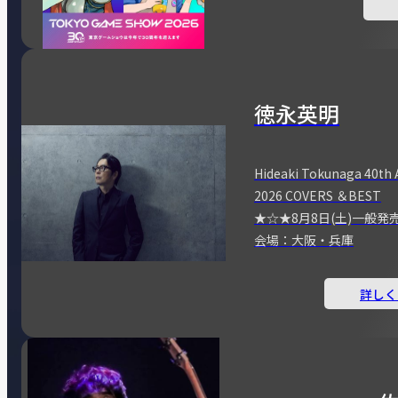
徳永英明
Hideaki Tokunaga 40th 
2026 COVERS ＆BEST
★☆★8月8日(土)一般発
会場：大阪・兵庫
詳しく