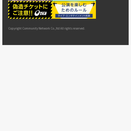
ー
ョン
サイト
カスタ
止・変
に基づ
ド
マップ
マーハ
更
く表示
ラスメ
ントへ
Copyright Community Network Co.,ltd All rights reserved.
の対応
指針