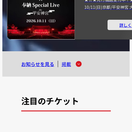
10/11(日)京都/平安神
詳しく
お知らせを見る
掲載
注目のチケット