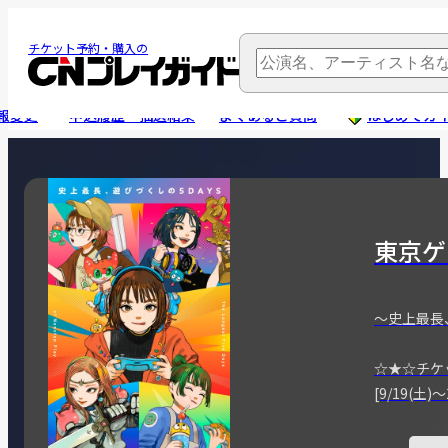
チケット予約・購入の
報変更
申込履歴・抽選結果
よくあるご質問
はじめてガ
東京ゲ
～史上最長
☆★☆チケ
[9/19(土