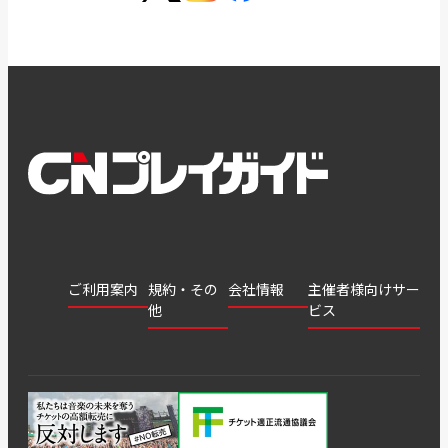
ご利用案内
規約・その
会社情報
主催者様向けサー
他
ビス
会社
会員登
チケッ
案内
採用
チケット
会員情
推奨環
録
ト販
情報
グル
GATE
申込履
プライ
報変更
境
売・運
ープ
よくあ
著作権
歴・抽
バシー
用ソリ
会社
はじめ
利用規
るご質
につい
選結果
ポリシ
ューシ
公演中
特商法
てガイ
約
問
て