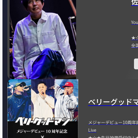
You
★
全
ベリーグッド
メジャーデビュー10周年記念
Live
★☆★先行抽選受付中！