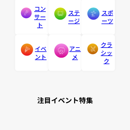
コン
ステ
スポ
サー
ージ
ーツ
ト
クラ
イベ
アニ
シッ
ント
メ
ク
注目イベント特集