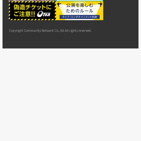
ー
ョン
サイト
カスタ
止・変
に基づ
ド
マップ
マーハ
更
く表示
ラスメ
ントへ
Copyright Community Network Co.,ltd All rights reserved.
の対応
指針