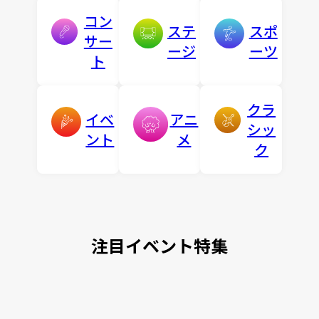
コン
ステ
スポ
サー
ージ
ーツ
ト
クラ
イベ
アニ
シッ
ント
メ
ク
注目イベント特集