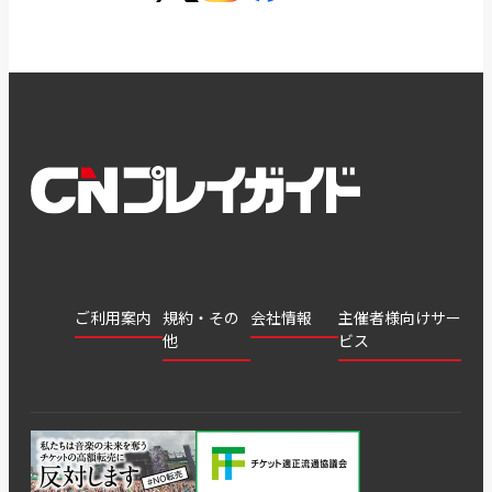
ご利用案内
規約・その
会社情報
主催者様向けサー
他
ビス
会社
会員登
チケッ
案内
採用
チケット
会員情
推奨環
録
ト販
情報
グル
GATE
申込履
プライ
報変更
境
売・運
ープ
よくあ
著作権
歴・抽
バシー
用ソリ
会社
はじめ
利用規
るご質
につい
選結果
ポリシ
ューシ
公演中
特商法
てガイ
約
問
て