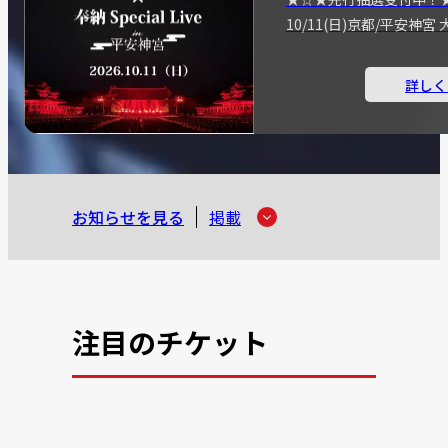
10/11(日)京都/平安神
詳しく
お知らせを見る
掲載
注目のチケット