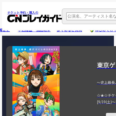
チケット予約・購入の
報変更
申込履歴・抽選結果
よくあるご質問
はじめてガ
東京ゲ
～史上最長
☆★☆チケ
[9/19(土