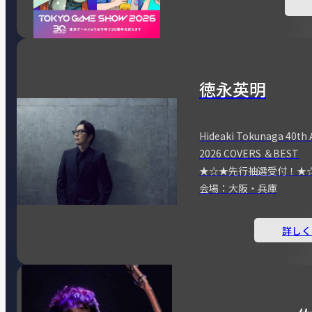
徳永英明
Hideaki Tokunaga 40th 
2026 COVERS ＆BEST
★☆★先行抽選受付！★
会場：大阪・兵庫
詳しく