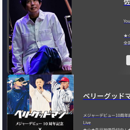
You
★
全
ベリーグッド
メジャーデビュー10周年記念
Live
★☆★先行抽選受付中！