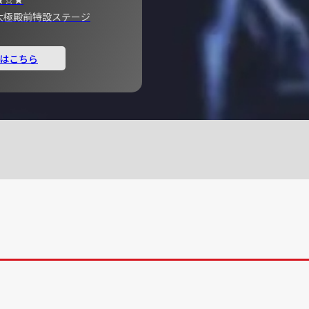
宮 大極殿前特設ステージ
はこちら