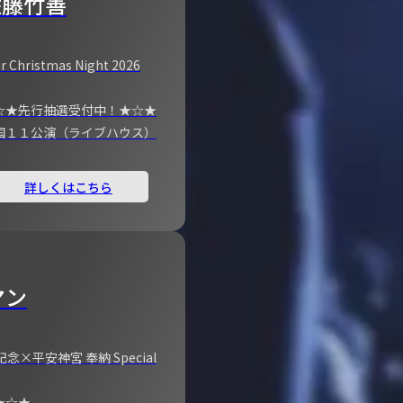
佐藤竹善
r Christmas Night 2026
☆★先行抽選受付中！★☆★
国１１公演（ライブハウス）
詳しくはこちら
マン
×平安神宮 奉納 Special
★☆★