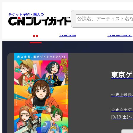
チケット予約・購入の
会員登録
会員情報変更
東京ゲ
～史上最長
☆★☆チケ
[9/19(土