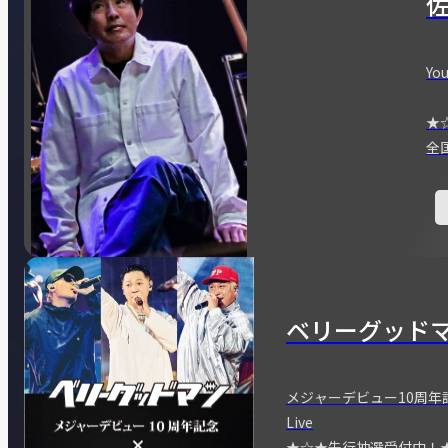
You
★
全
ベリーグッド
メジャーデビュー10周年記念
Live
★☆★先行抽選受付中！