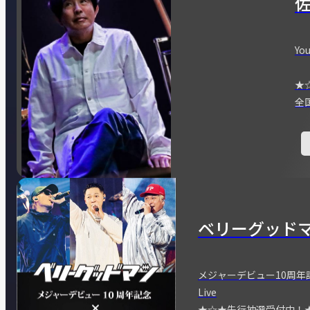
You
★
全
ベリーグッド
メジャーデビュー10周年記念
Live
★☆★先行抽選受付中！