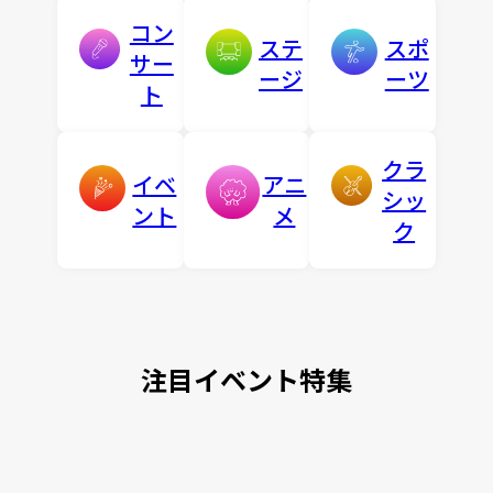
コン
ステ
スポ
サー
ージ
ーツ
ト
クラ
イベ
アニ
シッ
ント
メ
ク
注目イベント特集