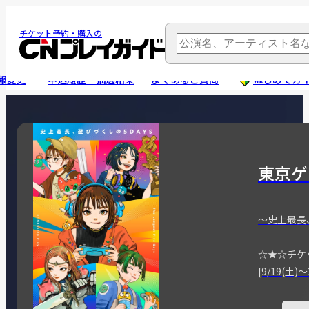
チケット予約・購入の
報変更
申込履歴・抽選結果
よくあるご質問
はじめてガ
東京ゲ
～史上最長
☆★☆チケ
[9/19(土