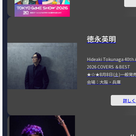
徳永英明
Hideaki Tokunaga 40th 
2026 COVERS ＆BEST
★☆★8月8日(土)一般発
会場：大阪・兵庫
詳しく