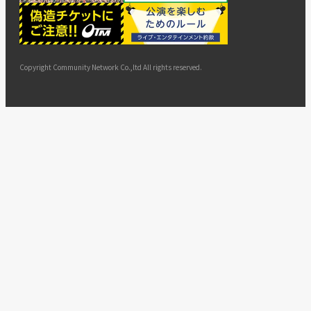
ー
ョン
サイト
カスタ
止・変
に基づ
ド
マップ
マーハ
更
く表示
ラスメ
ントへ
Copyright Community Network Co.,ltd All rights reserved.
の対応
指針