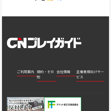
ご利用案内
規約・その
会社情報
主催者様向けサー
他
ビス
会社
会員登
チケッ
案内
採用
チケット
会員情
推奨環
録
ト販
情報
グル
GATE
申込履
プライ
報変更
境
売・運
ープ
よくあ
著作権
歴・抽
バシー
用ソリ
会社
はじめ
利用規
るご質
につい
選結果
ポリシ
ューシ
公演中
特商法
てガイ
約
問
て