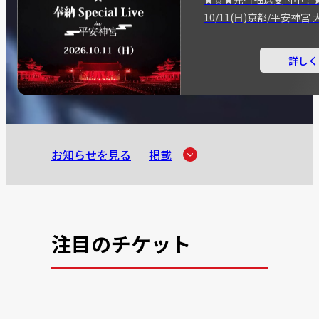
10/11(日)京都/平安神
詳しく
お知らせを見る
掲載
注目のチケット