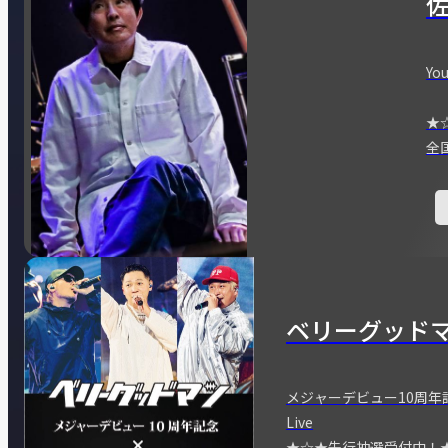
You
★
全
ベリーグッド
メジャーデビュー10周年記念
Live
★☆★先行抽選受付中！