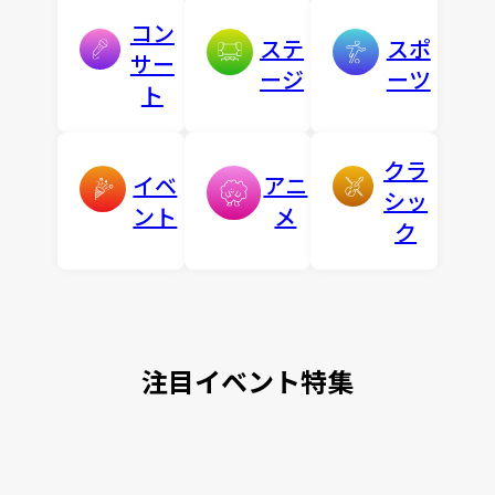
コン
ステ
スポ
サー
ージ
ーツ
ト
クラ
イベ
アニ
シッ
ント
メ
ク
注目イベント特集