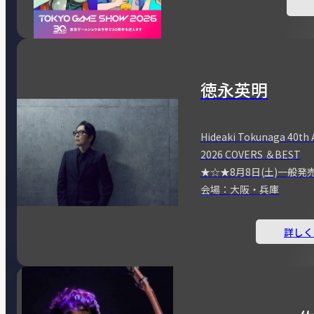
徳永英明
Hideaki Tokunaga 40th 
2026 COVERS ＆BEST
★☆★8月8日(土)一般発
会場：大阪・兵庫
詳しく