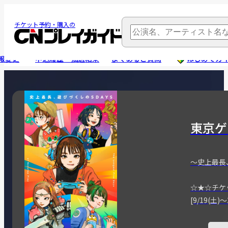
チケット予約・購入の
報変更
申込履歴・抽選結果
よくあるご質問
はじめてガ
東京ゲ
～史上最長
☆★☆チケ
[9/19(土