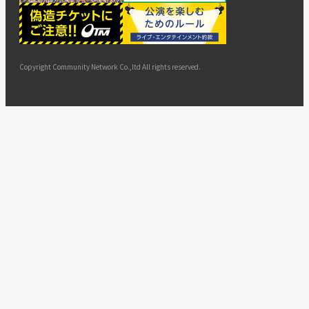
ー
ョン
サイト
カスタ
止・変
に基づ
ド
マップ
マーハ
更
く表示
ラスメ
ントへ
Copyright Community Network Co.,ltd All rights reserved.
の対応
指針