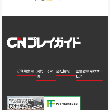
ご利用案内
規約・その
会社情報
主催者様向けサー
他
ビス
会社
会員登
チケッ
案内
採用
チケット
会員情
推奨環
録
ト販
情報
グル
GATE
申込履
プライ
報変更
境
売・運
ープ
よくあ
著作権
歴・抽
バシー
用ソリ
会社
はじめ
利用規
るご質
につい
選結果
ポリシ
ューシ
公演中
特商法
てガイ
約
問
て