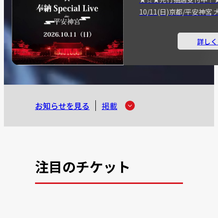
10/11(日)京都/平安神
詳しく
お知らせを見る
掲載
注目のチケット