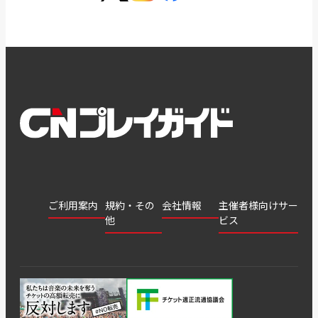
ご利用案内
規約・その
会社情報
主催者様向けサー
他
ビス
会社
会員登
チケッ
案内
採用
チケット
会員情
推奨環
録
ト販
情報
グル
GATE
申込履
プライ
報変更
境
売・運
ープ
よくあ
著作権
歴・抽
バシー
用ソリ
会社
はじめ
利用規
るご質
につい
選結果
ポリシ
ューシ
公演中
特商法
てガイ
約
問
て