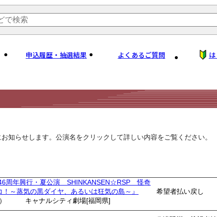
申込履歴・抽選結果
よくあるご質問
は
にお知らせします。公演名をクリックして詳しい内容をご覧ください。
46周年興行・夏公演 SHINKANSEN☆RSP 怪奇
コ！～蒸気の黒ダイヤ、あるいは狂気の島～』
希望者払い戻し
土）
キャナルシティ劇場[福岡県]