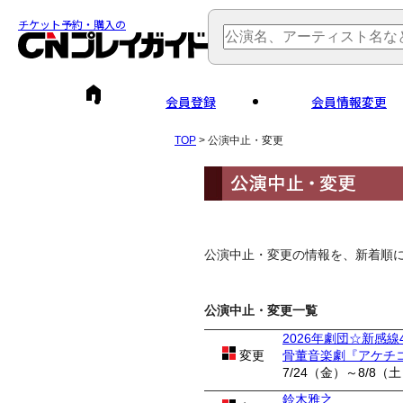
チケット予約・購入の
会員登録
会員情報変更
TOP
> 公演中止・変更
公演中止・変更の情報を、新着順
公演中止・変更一覧
2026年劇団☆新感線
変更
骨董音楽劇『アケチ
7/24（金）～8/8（
鈴木雅之