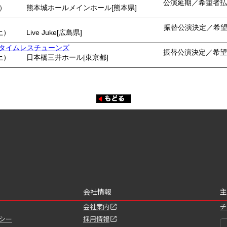
公演延期／希望者払
月）
熊本城ホールメインホール[熊本県]
振替公演決定／希
土）
Live Juke[広島県]
ents タイムレスチューンズ
振替公演決定／希望
土）
日本橋三井ホール[東京都]
会社情報
主
会社案内
チ
シー
採用情報