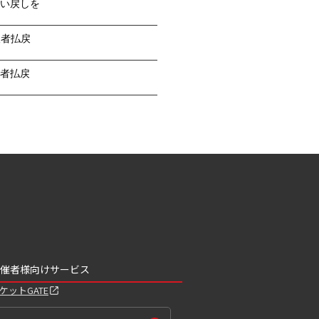
い戻しを
望者払戻
者払戻
催者様向けサービス
ケットGATE