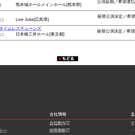
公演延期／希望者払
月）
熊本城ホールメインホール[熊本県]
振替公演決定／希
土）
Live Juke[広島県]
ents タイムレスチューンズ
振替公演決定／希望
土）
日本橋三井ホール[東京都]
会社情報
主
会社案内
チ
シー
採用情報