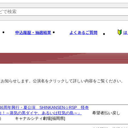
申込履歴・抽選結果
よくあるご質問
は
にお知らせします。公演名をクリックして詳しい内容をご覧ください。
46周年興行・夏公演 SHINKANSEN☆RSP 怪奇
コ！～蒸気の黒ダイヤ、あるいは狂気の島～』
希望者払い戻し
土）
キャナルシティ劇場[福岡県]