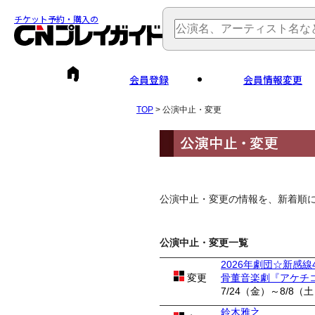
チケット予約・購入の
会員登録
会員情報変更
TOP
> 公演中止・変更
公演中止・変更の情報を、新着順
公演中止・変更一覧
2026年劇団☆新感線
変更
骨董音楽劇『アケチ
7/24（金）～8/8（
鈴木雅之