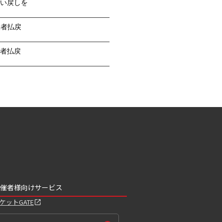
い戻しを
望者払戻
者払戻
催者様向けサービス
ケットGATE