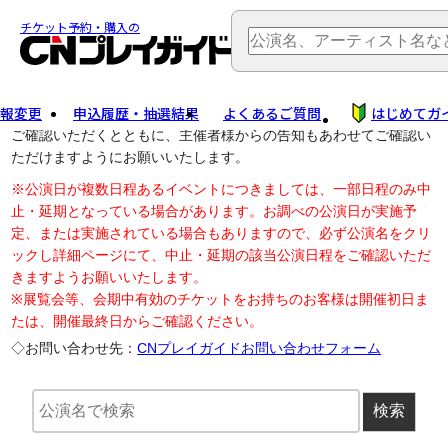
TOP
> 公演中止・変更
チケット予約・購入の
報変更
申込履歴・抽選結果
よくあるご質問
はじめてガ
公演中止に伴う払戻し・延期等のご案内は、以下公演日リンクから
ご確認いただくとともに、主催者様からの告知もあわせてご確認い
ただけますようにお願いいたします。
※公演日が複数日程あるイベントにつきましては、一部日程のみ中
止・延期となっている場合があります。お調べの公演日が実施予
定、または実施されている場合もありますので、必ず公演名をクリ
ックし詳細ページにて、中止・延期の該当公演日程をご確認いただ
きますようお願いいたします。
※展覧会等、会期中有効のチケットをお持ちのお客様は開催初日ま
たは、開催最終日からご確認ください。
◇お問い合わせ先：
CNプレイガイドお問い合わせフォーム