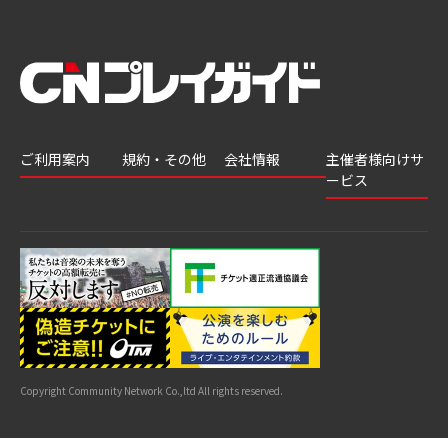
ご利用案内
規約・その他
会社情報
主催者様向けサ
ービス
会員登録
推奨環境
会社案内
チケットGATE
会員情報変更
プライバシーポ
採用情報
チケット販
リシー
申込履歴・抽選
著作権について
グループ会社
売・運用ソ
結果
よくあるご質問
利用規約
リューショ
はじめてガイド
特商法に基づく
ン
表示
公演中止・変更
カスタマーハラ
スメントへの対
サイトマップ
応指針
Copyright Community Network Co.,ltd All rights reserved.