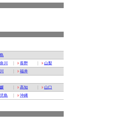
島
奈川
長野
山梨
川
福井
媛
高知
山口
児島
沖縄