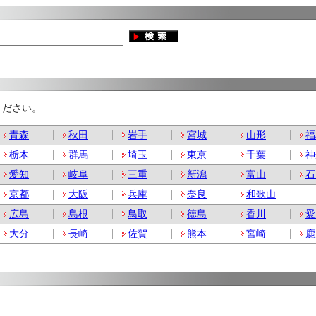
ください。
青森
秋田
岩手
宮城
山形
福
栃木
群馬
埼玉
東京
千葉
神
愛知
岐阜
三重
新潟
富山
石
京都
大阪
兵庫
奈良
和歌山
広島
島根
鳥取
徳島
香川
愛
大分
長崎
佐賀
熊本
宮崎
鹿
。