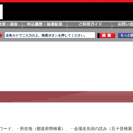
ーワード、・所在地（都道府県検索）、・会場名先頭の読み（五十音検索