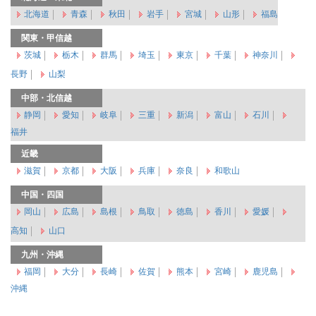
北海道
青森
秋田
岩手
宮城
山形
福島
関東・甲信越
茨城
栃木
群馬
埼玉
東京
千葉
神奈川
長野
山梨
中部・北信越
静岡
愛知
岐阜
三重
新潟
富山
石川
福井
近畿
滋賀
京都
大阪
兵庫
奈良
和歌山
中国・四国
岡山
広島
島根
鳥取
徳島
香川
愛媛
高知
山口
九州・沖縄
福岡
大分
長崎
佐賀
熊本
宮崎
鹿児島
沖縄