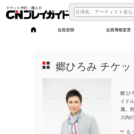
チケット予約・購入の
会員登録
会員情報変更
郷ひろみ
チケッ
郷 ひ
イド
属。
ズ内の
も