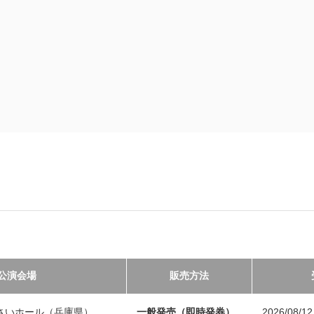
公演会場
販売方法
さいホール（兵庫県）
一般発売（即時発券）
2026/08/