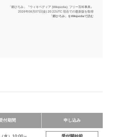
「郷ひろみ」『ウィキペディア (Wikipedia): フリー百科事典』
2026年08月07日(金) 20:22UTC 現在での最新版を取得
「郷ひろみ」をWikipediaで読む
受付期間
申し込み
12（水）10:00～
受付開始前