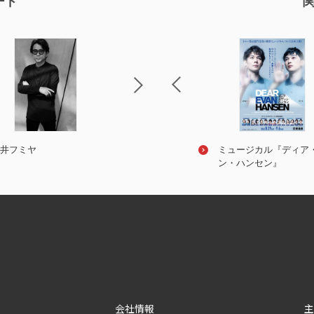
ード
Ｃｏ
井フミヤ
藤井フミヤ ARENA LIVE 2026
布袋寅泰
ミュージカル『ディア
360°
ン・ハンセン』
会社情報
主