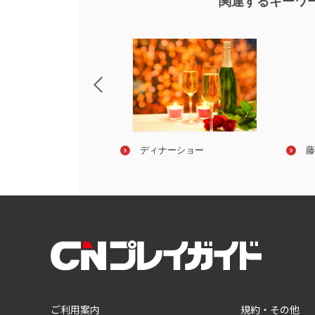
関連するキーワ
クロ
ディナーショー
林部智史 Ｄｉｎｉｎｇ＆
藤
ｎｃｅｒｔ ２０２６
ご利用案内
規約・その他