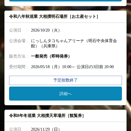
令和八年秋巡業 大相撲明石場所［お土産セット］
公演日 :
2026/10/20（火）
公演会場 :
にっしんタコちゃんアリーナ（明石中央体育会
館）（兵庫県）
販売方法 :
一般発売（即時発券）
受付期間 :
2026/05/18（月）10:00～
公演日の3日前 20:00
予定枚数終了
詳細へ
令和8年冬巡業 大相撲天草場所［観覧券］
公演日 :
2026/11/29（日）