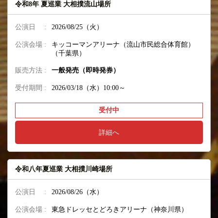
令和8年 夏巡業 大相撲流山場所
公演日 :
2026/08/25（火）
公演会場 :
キッコーマンアリーナ（流山市民総合体育館）
（千葉県）
販売方法 :
一般発売（即時発券）
受付期間 :
2026/03/18（水）10:00～
受付中
詳細へ
令和八年夏巡業 大相撲川崎場所
公演日 :
2026/08/26（水）
公演会場 :
東急ドレッセとどろきアリーナ（神奈川県）