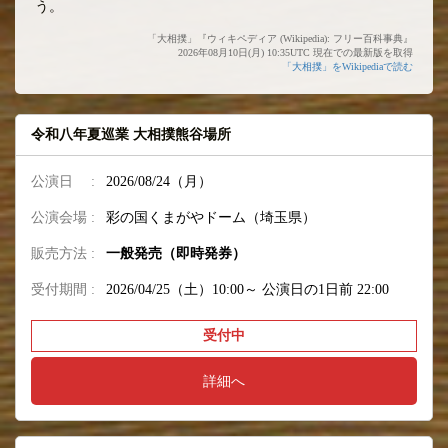
う。
「大相撲」『ウィキペディア (Wikipedia): フリー百科事典』
2026年08月10日(月) 10:35UTC 現在での最新版を取得
「大相撲」をWikipediaで読む
令和八年夏巡業 大相撲熊谷場所
公演日 :
2026/08/24（月）
公演会場 :
彩の国くまがやドーム（埼玉県）
販売方法 :
一般発売（即時発券）
受付期間 :
2026/04/25（土）10:00～
公演日の1日前 22:00
受付中
詳細へ