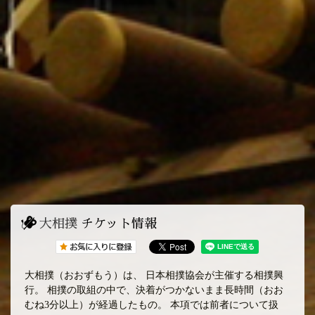
大相撲
チケット情報
大相撲（おおずもう）は、 日本相撲協会が主催する相撲興
行。 相撲の取組の中で、決着がつかないまま長時間（おお
むね3分以上）が経過したもの。 本項では前者について扱