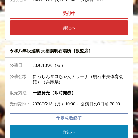
受付中
詳細へ
令和八年秋巡業 大相撲明石場所［観覧席］
公演日 :
2026/10/20（火）
公演会場 :
にっしんタコちゃんアリーナ（明石中央体育会
館）（兵庫県）
販売方法 :
一般発売（即時発券）
受付期間 :
2026/05/18（月）10:00～
公演日の3日前 20:00
予定枚数終了
詳細へ