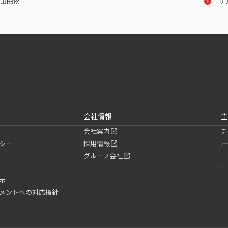
山由依
小倉久寛
リ
会社情報
主
会社案内
チ
シー
採用情報
グループ会社
示
メントへの対応指針