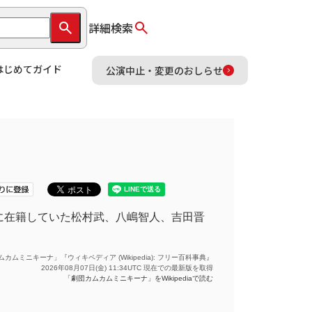
詳細検索
はじめてガイド
公演中止・変更のおしらせ
部に在籍していた松村武、八嶋智人、吉田晋
カムミニキーナ」『ウィキペディア (Wikipedia): フリー百科事典』
2026年08月07日(金) 11:34UTC 現在での最新版を取得
「劇団カムカムミニキーナ」をWikipediaで読む