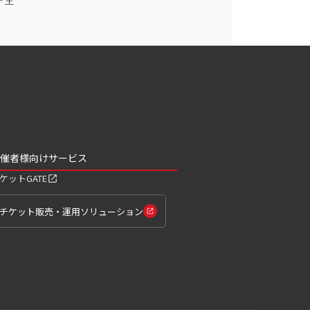
ア王
大人計画
ラサール石井
催者様向けサービス
ケットGATE
チケット販売・運用ソリューション