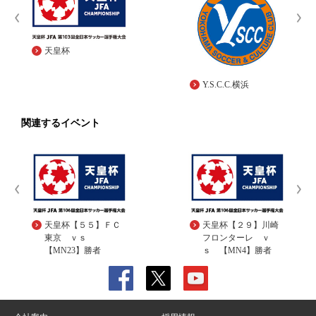
天皇杯
Y.S.C.C.横浜
関連するイベント
天皇杯【５５】ＦＣ
天皇杯【２９】川崎
東京 ｖｓ
フロンターレ ｖ
【MN23】勝者
ｓ 【MN4】勝者