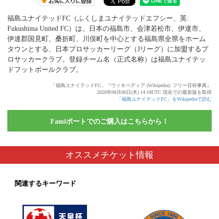
福島ユナイテッドFC（ふくしまユナイテッドエフシー、英:
Fukushima United FC）は、日本の福島市、会津若松市、伊達市、
伊達郡国見町、桑折町、川俣町を中心とする福島県全県をホーム
タウンとする、日本プロサッカーリーグ（Jリーグ）に加盟するプ
ロサッカークラブ。登録チーム名（正式名称）は福島ユナイテッ
ドフットボールクラブ。
「福島ユナイテッドFC」『ウィキペディア (Wikipedia): フリー百科事典』
2026年08月06日(木) 14:18UTC 現在での最新版を取得
「福島ユナイテッドFC」をWikipediaで読む
Famiポートでのご購入はこちらから！
オススメチケット情報
関連するキーワード