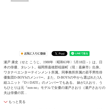
瀬戸 康史（せと こうじ、1988年〈昭和63年〉5月18日 - ）は、日
本の俳優、タレント。福岡県嘉穂郡稲築町（現：嘉麻市）出身。
ワタナベエンターテインメント所属。同事務所所属の若手男性俳
優集団D-BOYSのメンバー。また、D-BOYSの中から選ばれた3人
組ユニット『D☆DATE』のメンバーでもある。 妹が2人おり、う
ちひとりは元『non-no』モデルで女優の瀬戸さおり（瀬戸さおりの
夫は俳優の宮...
もっと見る