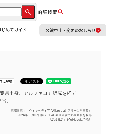
詳細検索
はじめてガイド
公演中止・変更のおしらせ
優。千葉県出身。アルファコア所属を経て、
担当。
「馬場良馬」『ウィキペディア (Wikipedia): フリー百科事典』
2026年08月07日(金) 01:46UTC 現在での最新版を取得
「馬場良馬」をWikipediaで読む