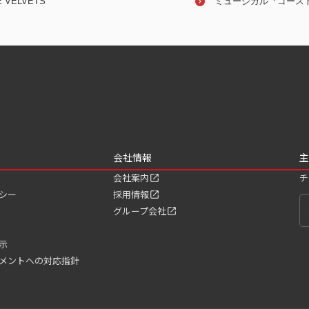
アニ
E VELVETS
日米合作ブロードウェイミュー
君沢ユウキ
ミュージカル『ゴース
ジカル「フル・モンティ」
会社情報
主
会社案内
チ
シー
採用情報
グループ会社
示
メントへの対応指針