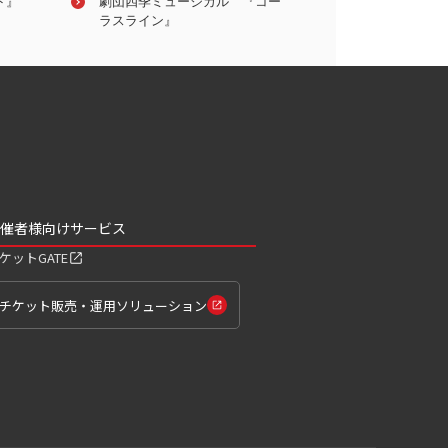
ト』
涼風真世
劇団四季ミュージカル 『コー
蘭乃はな
『Gem Stage』vol.
ラスライン』
EMERALD
催者様向けサービス
ケットGATE
チケット販売・運用ソリューション