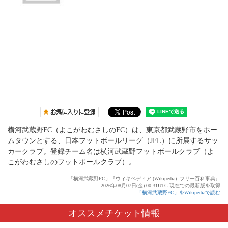
横河武蔵野FC（よこがわむさしのFC）は、東京都武蔵野市をホー
ムタウンとする、日本フットボールリーグ（JFL）に所属するサッ
カークラブ。登録チーム名は横河武蔵野フットボールクラブ（よ
こがわむさしのフットボールクラブ）。
「横河武蔵野FC」『ウィキペディア (Wikipedia): フリー百科事典』
2026年08月07日(金) 00:31UTC 現在での最新版を取得
「横河武蔵野FC」をWikipediaで読む
オススメチケット情報