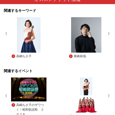
関連するキーワード
高嶋ちさ子
尾崎裕哉
関連するイベント
高嶋ちさ子のザワつ
く！昭和歌謡祭 ２
０２６