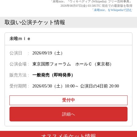
「未唯mie」『ウィキペディア (Wikipedia): フリー百科事典』
2026年08月07日(金) 03:58UTC 現在での最新版を取得
「未唯mie」をWikipediaで読む
取扱い公演チケット情報
未唯ｍｉｅ
公演日 :
2026/09/19（土）
公演会場 :
東京国際フォーラム ホールＣ（東京都）
販売方法 :
一般発売（即時発券）
受付期間 :
2026/05/30（土）10:00～
公演日の4日前 20:00
受付中
詳細へ
オススメチケット情報