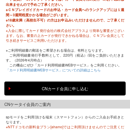
出来ませんので予めご了承ください。
※ＣＮプレイガイドカードのお申込・カード会員へのランクアップには１週
間～3週間程度かかる場合がございます。
※18歳未満（高校生不可）の方はお申込みいただけませんので、ご了承くだ
さい。
※入会に際してカード発行会社の株式会社アプラスより簡単な審査がござい
ます。なお、審査の上カードが発行できかねる場合は、ＣＮプレ会員として
引き続きサービスご利用いただけます。
※ご利用明細書の郵送をご希望される場合は、有料となります。
ご利用明細書発行手数料として、220円（税込）/回をご負担いただきま
す。（2026年4月時点）
この機会にぜひ「カード利用明細書WEBサービス」をご利用ください。
「カード利用明細書WEBサービス」についての詳細はこちら
CNケータイ会員のご案内
spモードをご利用頂ける端末（スマートフォン）からのご入会お手続きと
なります。
※NTTドコモの新料金プラン[ahamo]ではご利用頂けませんのでご注意くだ