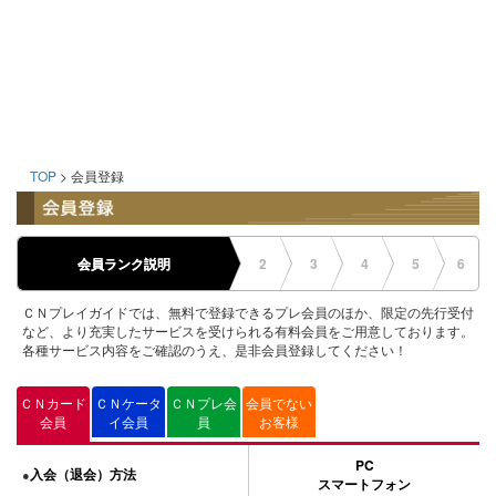
TOP
> 会員登録
会員ランク説明
2
3
4
5
6
ＣＮプレイガイドでは、無料で登録できるプレ会員のほか、限定の先行受付
など、より充実したサービスを受けられる有料会員をご用意しております。
各種サービス内容をご確認のうえ、是非会員登録してください！
ＣＮカード
ＣＮケータ
ＣＮプレ会
会員でない
会員
イ会員
員
お客様
PC
入会（退会）方法
●
スマートフォン