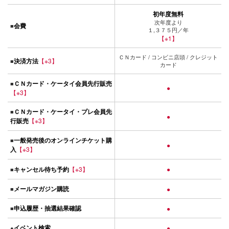
初年度無料
次年度より
会費
■
１,３７５円／年
【※1】
ＣＮカード / コンビニ店頭 / クレジット
決済方法
【※3】
■
カード
ＣＮカード・ケータイ会員先行販売
■
●
【※3】
ＣＮカード・ケータイ・プレ会員先
■
●
行販売
【※3】
一般発売後のオンラインチケット購
■
●
入
【※3】
キャンセル待ち予約
【※3】
●
■
メールマガジン購読
■
●
申込履歴・抽選結果確認
■
●
イベント検索
●
●