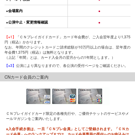
会場案内
●
●
公演中止・変更情報確認
●
●
【※1】
「ＣＮプレイガイドカード」カード年会費が、ご入会翌年度より1,375
円（税込）かかります。
なお、年間のクレジットカードご請求総額が10万円以上の場合は、翌年度の
年会費1,375円（税込）は無料となります。
（上記「年間」とは、カード入会月の翌月からの1年間とします。）
【※3】
公演により異なりますので、各公演の受付ページをご確認ください。
CNカード会員のご案内
ＣＮプレイガイドカード限定の各種先行や、ご優待チケットのサービスやメ
ールマガジンをご案内いたします。
※入会手続き後は、一旦「ＣＮプレ会員」としてご登録されます。「ＣＮカ
ード会員」へのランクアップまでは、カード会員専用の受付へのお申込みは