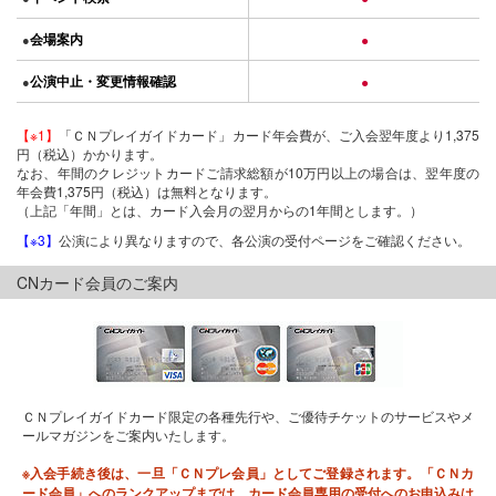
会場案内
●
●
公演中止・変更情報確認
●
●
【※1】
「ＣＮプレイガイドカード」カード年会費が、ご入会翌年度より1,375
円（税込）かかります。
なお、年間のクレジットカードご請求総額が10万円以上の場合は、翌年度の
年会費1,375円（税込）は無料となります。
（上記「年間」とは、カード入会月の翌月からの1年間とします。）
【※3】
公演により異なりますので、各公演の受付ページをご確認ください。
CNカード会員のご案内
ＣＮプレイガイドカード限定の各種先行や、ご優待チケットのサービスやメ
ールマガジンをご案内いたします。
※入会手続き後は、一旦「ＣＮプレ会員」としてご登録されます。「ＣＮカ
ード会員」へのランクアップまでは、カード会員専用の受付へのお申込みは