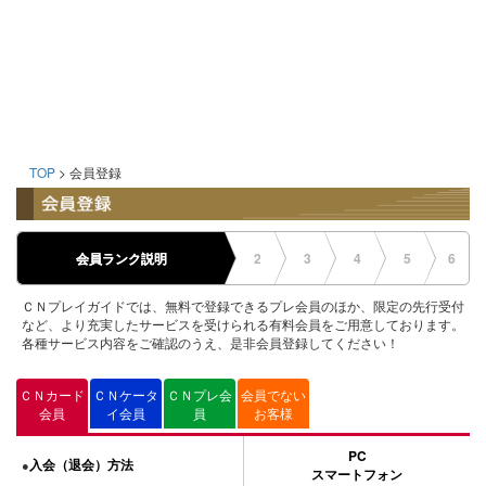
TOP
> 会員登録
会員ランク説明
2
3
4
5
6
ＣＮプレイガイドでは、無料で登録できるプレ会員のほか、限定の先行受付
など、より充実したサービスを受けられる有料会員をご用意しております。
各種サービス内容をご確認のうえ、是非会員登録してください！
ＣＮカード
ＣＮケータ
ＣＮプレ会
会員でない
会員
イ会員
員
お客様
PC
入会（退会）方法
●
スマートフォン