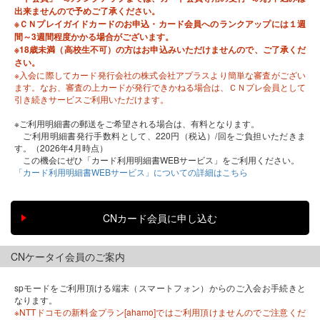
出来ませんので予めご了承ください。
※ＣＮプレイガイドカードのお申込・カード会員へのランクアップには１週
間～3週間程度かかる場合がございます。
※18歳未満（高校生不可）の方はお申込みいただけませんので、ご了承くだ
さい。
※入会に際してカード発行会社の株式会社アプラスより簡単な審査がござい
ます。なお、審査の上カードが発行できかねる場合は、ＣＮプレ会員として
引き続きサービスご利用いただけます。
※ご利用明細書の郵送をご希望される場合は、有料となります。
ご利用明細書発行手数料として、220円（税込）/回をご負担いただきま
す。（2026年4月時点）
この機会にぜひ「カード利用明細書WEBサービス」をご利用ください。
「カード利用明細書WEBサービス」についての詳細はこちら
CNケータイ会員のご案内
spモードをご利用頂ける端末（スマートフォン）からのご入会お手続きと
なります。
※NTTドコモの新料金プラン[ahamo]ではご利用頂けませんのでご注意くだ