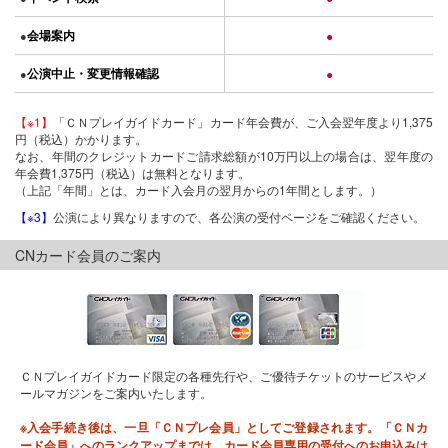
会場案内
●
●
公演中止・変更情報確認
●
●
【※1】
「ＣＮプレイガイドカード」カード年会費が、ご入会翌年度より1,375
円（税込）かかります。
なお、年間のクレジットカードご請求総額が10万円以上の場合は、翌年度の
年会費1,375円（税込）は無料となります。
（上記「年間」とは、カード入会月の翌月からの1年間とします。）
【※3】
公演により異なりますので、各公演の受付ページをご確認ください。
CNカード会員のご案内
ＣＮプレイガイドカード限定の各種先行や、ご優待チケットのサービスやメ
ールマガジンをご案内いたします。
※入会手続き後は、一旦「ＣＮプレ会員」としてご登録されます。「ＣＮカ
ード会員」へのランクアップまでは、カード会員専用の受付へのお申込みは