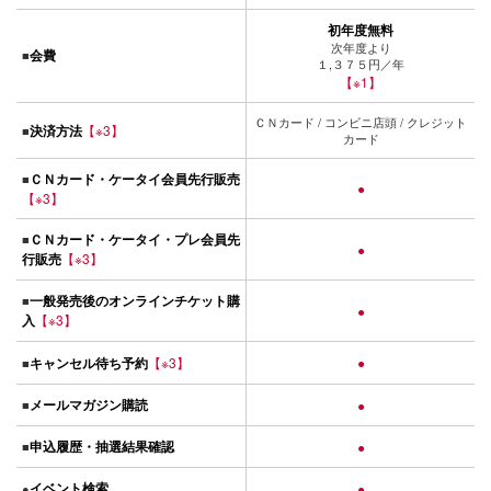
初年度無料
次年度より
会費
■
１,３７５円／年
【※1】
ＣＮカード / コンビニ店頭 / クレジット
決済方法
【※3】
■
カード
ＣＮカード・ケータイ会員先行販売
■
●
【※3】
ＣＮカード・ケータイ・プレ会員先
■
●
行販売
【※3】
一般発売後のオンラインチケット購
■
●
入
【※3】
キャンセル待ち予約
【※3】
●
■
メールマガジン購読
■
●
申込履歴・抽選結果確認
■
●
イベント検索
●
●