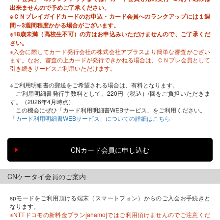
出来ませんので予めご了承ください。
※ＣＮプレイガイドカードのお申込・カード会員へのランクアップには１週
間～3週間程度かかる場合がございます。
※18歳未満（高校生不可）の方はお申込みいただけませんので、ご了承くだ
さい。
※入会に際してカード発行会社の株式会社アプラスより簡単な審査がござい
ます。なお、審査の上カードが発行できかねる場合は、ＣＮプレ会員として
引き続きサービスご利用いただけます。
※ご利用明細書の郵送をご希望される場合は、有料となります。
ご利用明細書発行手数料として、220円（税込）/回をご負担いただきま
す。（2026年4月時点）
この機会にぜひ「カード利用明細書WEBサービス」をご利用ください。
「カード利用明細書WEBサービス」についての詳細はこちら
CNケータイ会員のご案内
spモードをご利用頂ける端末（スマートフォン）からのご入会お手続きと
なります。
※NTTドコモの新料金プラン[ahamo]ではご利用頂けませんのでご注意くだ