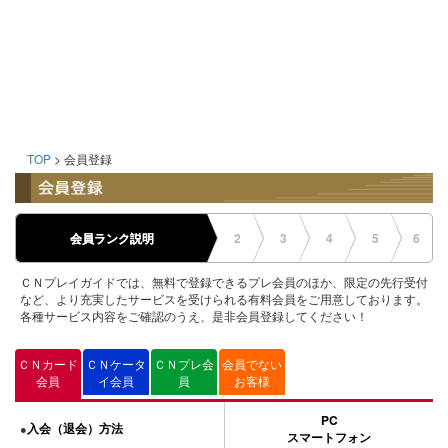
TOP
> 会員登録
会員ランク説明
2
3
4
5
6
ＣＮプレイガイドでは、無料で登録できるプレ会員のほか、限定の先行受付
など、より充実したサービスを受けられる有料会員をご用意しております。
各種サービス内容をご確認のうえ、是非会員登録してください！
ＣＮカード
ＣＮケータ
ＣＮプレ会
会員でない
会員
イ会員
員
お客様
PC
入会（退会）方法
●
スマートフォン