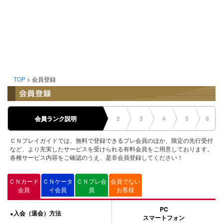
TOP
> 会員登録
会員ランク説明
2
3
4
5
6
ＣＮプレイガイドでは、無料で登録できるプレ会員のほか、限定の先行受付
など、より充実したサービスを受けられる有料会員をご用意しております。
各種サービス内容をご確認のうえ、是非会員登録してください！
ＣＮカード
ＣＮケータ
ＣＮプレ会
会員でない
会員
イ会員
員
お客様
PC
入会（退会）方法
●
スマートフォン