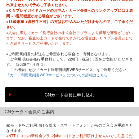
出来ませんので予めご了承ください。
※ＣＮプレイガイドカードのお申込・カード会員へのランクアップには１週
間～3週間程度かかる場合がございます。
※18歳未満（高校生不可）の方はお申込みいただけませんので、ご了承くだ
さい。
※入会に際してカード発行会社の株式会社アプラスより簡単な審査がござい
ます。なお、審査の上カードが発行できかねる場合は、ＣＮプレ会員として
引き続きサービスご利用いただけます。
※ご利用明細書の郵送をご希望される場合は、有料となります。
ご利用明細書発行手数料として、220円（税込）/回をご負担いただきま
す。（2026年4月時点）
この機会にぜひ「カード利用明細書WEBサービス」をご利用ください。
「カード利用明細書WEBサービス」についての詳細はこちら
CNケータイ会員のご案内
spモードをご利用頂ける端末（スマートフォン）からのご入会お手続きと
なります。
※NTTドコモの新料金プラン[ahamo]ではご利用頂けませんのでご注意くだ