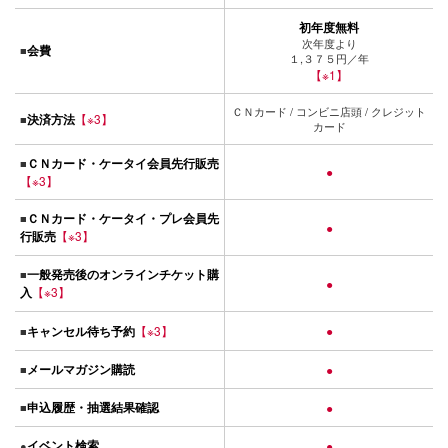
初年度無料
次年度より
会費
■
１,３７５円／年
【※1】
ＣＮカード / コンビニ店頭 / クレジット
決済方法
【※3】
■
カード
ＣＮカード・ケータイ会員先行販売
■
●
【※3】
ＣＮカード・ケータイ・プレ会員先
■
●
行販売
【※3】
一般発売後のオンラインチケット購
■
●
入
【※3】
キャンセル待ち予約
【※3】
●
■
メールマガジン購読
■
●
申込履歴・抽選結果確認
■
●
イベント検索
●
●