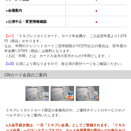
会場案内
●
●
公演中止・変更情報確認
●
●
【※1】
「ＣＮプレイガイドカード」カード年会費が、ご入会翌年度より1,375
円（税込）かかります。
なお、年間のクレジットカードご請求総額が10万円以上の場合は、翌年度の
年会費1,375円（税込）は無料となります。
（上記「年間」とは、カード入会月の翌月からの1年間とします。）
【※3】
公演により異なりますので、各公演の受付ページをご確認ください。
CNカード会員のご案内
ＣＮプレイガイドカード限定の各種先行や、ご優待チケットのサービスやメ
ールマガジンをご案内いたします。
※入会手続き後は、一旦「ＣＮプレ会員」としてご登録されます。「ＣＮカ
ード会員」へのランクアップまでは、カード会員専用の受付へのお申込みは