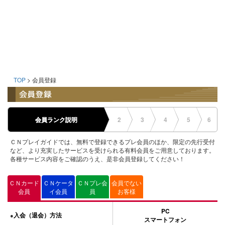
TOP
> 会員登録
会員ランク説明
2
3
4
5
6
ＣＮプレイガイドでは、無料で登録できるプレ会員のほか、限定の先行受付
など、より充実したサービスを受けられる有料会員をご用意しております。
各種サービス内容をご確認のうえ、是非会員登録してください！
ＣＮカード
ＣＮケータ
ＣＮプレ会
会員でない
会員
イ会員
員
お客様
PC
入会（退会）方法
●
スマートフォン