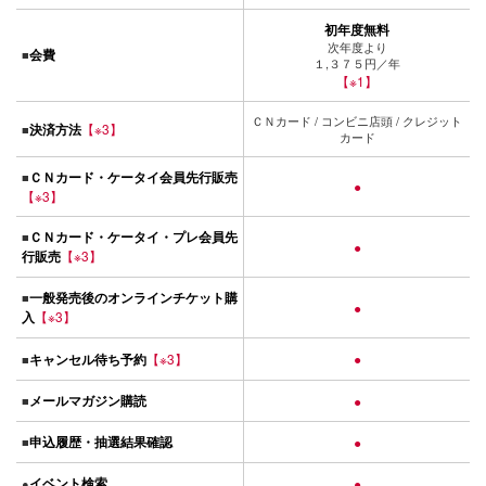
初年度無料
次年度より
会費
■
１,３７５円／年
【※1】
ＣＮカード / コンビニ店頭 / クレジット
決済方法
【※3】
■
カード
ＣＮカード・ケータイ会員先行販売
■
●
【※3】
ＣＮカード・ケータイ・プレ会員先
■
●
行販売
【※3】
一般発売後のオンラインチケット購
■
●
入
【※3】
キャンセル待ち予約
【※3】
●
■
メールマガジン購読
■
●
申込履歴・抽選結果確認
■
●
イベント検索
●
●