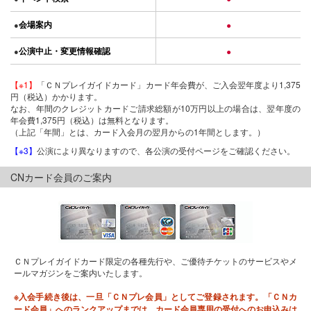
会場案内
●
●
公演中止・変更情報確認
●
●
【※1】
「ＣＮプレイガイドカード」カード年会費が、ご入会翌年度より1,375
円（税込）かかります。
なお、年間のクレジットカードご請求総額が10万円以上の場合は、翌年度の
年会費1,375円（税込）は無料となります。
（上記「年間」とは、カード入会月の翌月からの1年間とします。）
【※3】
公演により異なりますので、各公演の受付ページをご確認ください。
CNカード会員のご案内
ＣＮプレイガイドカード限定の各種先行や、ご優待チケットのサービスやメ
ールマガジンをご案内いたします。
※入会手続き後は、一旦「ＣＮプレ会員」としてご登録されます。「ＣＮカ
ード会員」へのランクアップまでは、カード会員専用の受付へのお申込みは