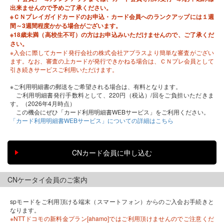
出来ませんので予めご了承ください。
※ＣＮプレイガイドカードのお申込・カード会員へのランクアップには１週
間～3週間程度かかる場合がございます。
※18歳未満（高校生不可）の方はお申込みいただけませんので、ご了承くだ
さい。
※入会に際してカード発行会社の株式会社アプラスより簡単な審査がござい
ます。なお、審査の上カードが発行できかねる場合は、ＣＮプレ会員として
引き続きサービスご利用いただけます。
※ご利用明細書の郵送をご希望される場合は、有料となります。
ご利用明細書発行手数料として、220円（税込）/回をご負担いただきま
す。（2026年4月時点）
この機会にぜひ「カード利用明細書WEBサービス」をご利用ください。
「カード利用明細書WEBサービス」についての詳細はこちら
CNケータイ会員のご案内
spモードをご利用頂ける端末（スマートフォン）からのご入会お手続きと
なります。
※NTTドコモの新料金プラン[ahamo]ではご利用頂けませんのでご注意くだ