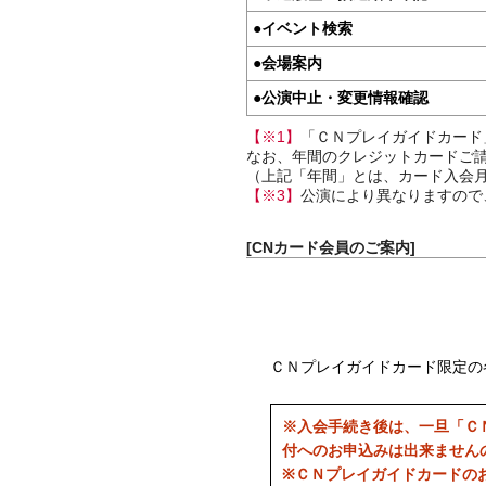
●
イベント検索
●
会場案内
●
公演中止・変更情報確認
【※1】
「ＣＮプレイガイドカード
なお、年間のクレジットカードご請
（上記「年間」とは、カード入会月
【※3】
公演により異なりますので
[CNカード会員のご案内]
ＣＮプレイガイドカード限定の
※入会手続き後は、一旦「Ｃ
付へのお申込みは出来ません
※ＣＮプレイガイドカードの