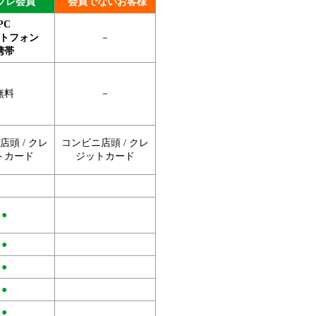
プレ会員
会員でないお客様
PC
トフォン
－
携帯
無料
－
頭 / クレ
コンビニ店頭 / クレ
トカード
ジットカード
●
●
●
●
●