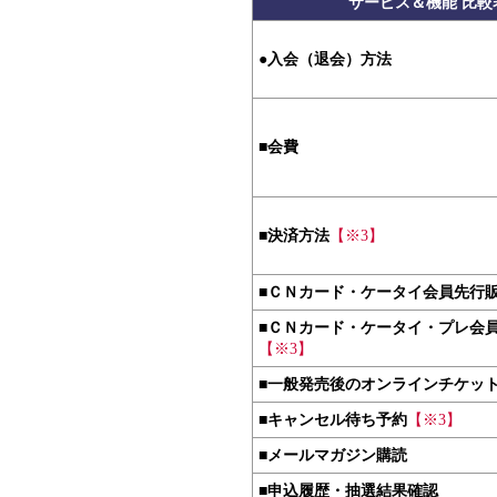
サービス＆機能 比較
●
入会（退会）方法
■
会費
■
決済方法
【※3】
■
ＣＮカード・ケータイ会員先行
■
ＣＮカード・ケータイ・プレ会
【※3】
■
一般発売後のオンラインチケッ
■
キャンセル待ち予約
【※3】
■
メールマガジン購読
■
申込履歴・抽選結果確認