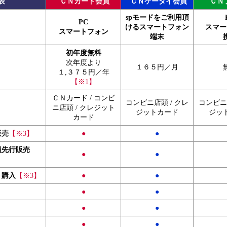
表
ＣＮカード会員
ＣＮケータイ会員
ＣＮ
spモードをご利用頂
PC
けるスマートフォン
スマー
スマートフォン
端末
初年度無料
次年度より
１６５円／月
１,３７５円／年
【※1】
ＣＮカード / コンビ
コンビニ店頭 / クレ
コンビニ店
ニ店頭 / クレジット
ジットカード
ジッ
カード
販売
【※3】
●
●
員先行販売
●
●
ト購入
【※3】
●
●
●
●
●
●
●
●