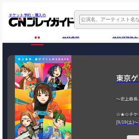
チケット予約・購入の
会員登録
会員情報変更
東京ゲ
～史上最長
☆★☆チケ
[9/19(土