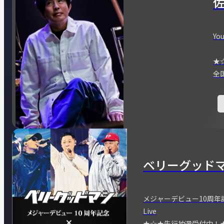
You
★
全
ベリーグッド
メジャーデビュー10周年記念
Live
★☆★先行抽選受付中！