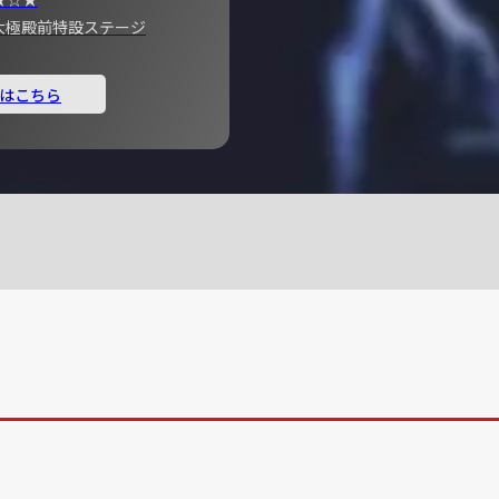
宮 大極殿前特設ステージ
はこちら