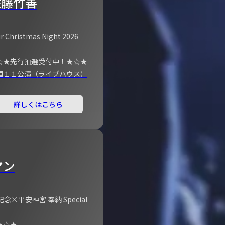
佐藤竹善
r Christmas Night 2026
☆★先行抽選受付中！★☆★
国１１公演（ライブハウス）
詳しくはこちら
マン
×平安神宮 奉納 Special
★☆★