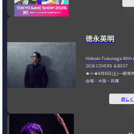
徳永英明
Hideaki Tokunaga 40th 
2026 COVERS ＆BEST
★☆★8月8日(土)一般発
会場：大阪・兵庫
詳しく