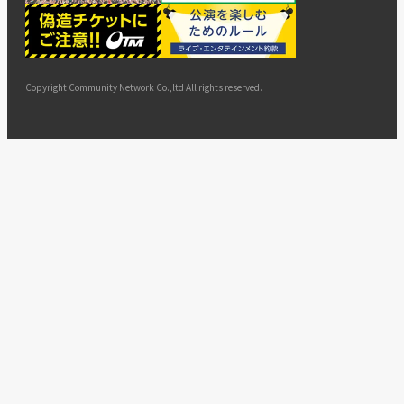
ー
ョン
サイト
カスタ
止・変
に基づ
ド
マップ
マーハ
更
く表示
ラスメ
ントへ
Copyright Community Network Co.,ltd All rights reserved.
の対応
指針