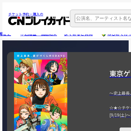
チケット予約・購入の
報変更
申込履歴・抽選結果
よくあるご質問
はじめてガ
東京ゲ
～史上最長
☆★☆チケ
[9/19(土