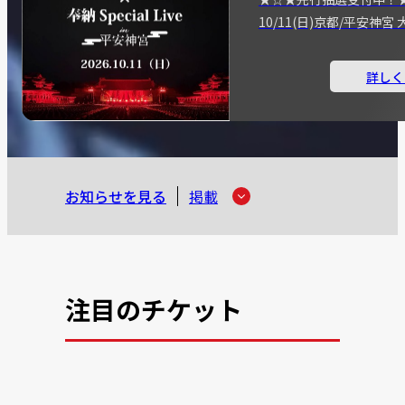
10/11(日)京都/平安神
詳しく
お知らせを見る
掲載
注目のチケット