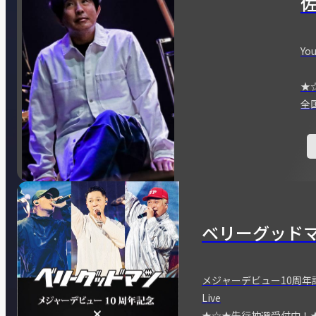
You
★
全
ベリーグッド
メジャーデビュー10周年記念
Live
★☆★先行抽選受付中！