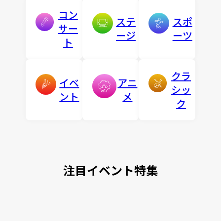
コン
ステ
スポ
サー
ージ
ーツ
ト
クラ
イベ
アニ
シッ
ント
メ
ク
注目イベント特集