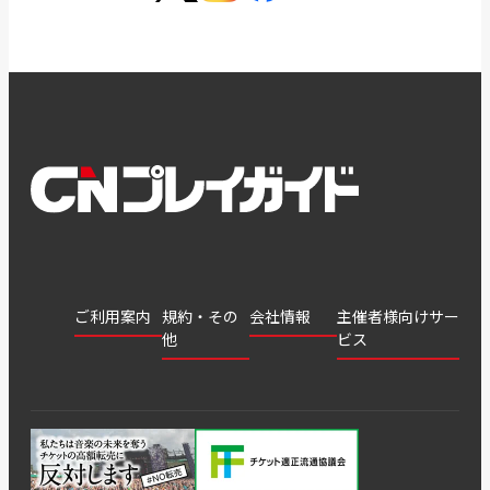
ご利用案内
規約・その
会社情報
主催者様向けサー
他
ビス
会社
会員登
チケッ
案内
採用
チケット
会員情
推奨環
録
ト販
情報
グル
GATE
申込履
プライ
報変更
境
売・運
ープ
よくあ
著作権
歴・抽
バシー
用ソリ
会社
はじめ
利用規
るご質
につい
選結果
ポリシ
ューシ
公演中
特商法
てガイ
約
問
て