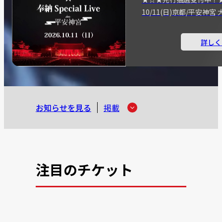
10/11(日)京都/平安神
詳しく
お知らせを見る
掲載
注目のチケット