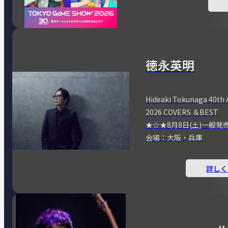
徳永英明
Hideaki Tokunaga 40th 
2026 COVERS ＆BEST
★☆★8月8日(土)一般発
会場：大阪・兵庫
詳しく