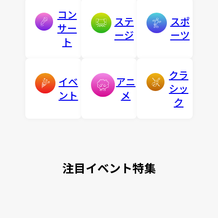
コン
ステ
スポ
サー
ージ
ーツ
ト
クラ
イベ
アニ
シッ
ント
メ
ク
注目イベント特集