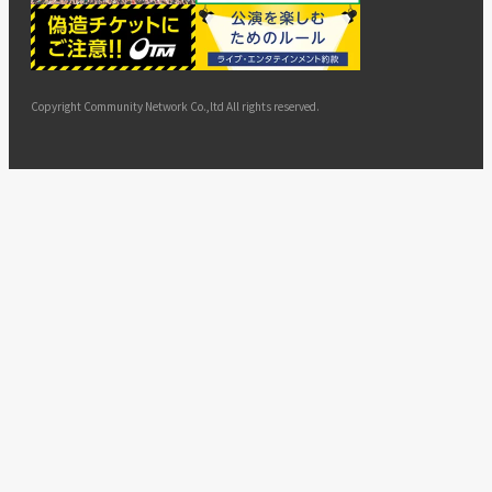
ー
ョン
サイト
カスタ
止・変
に基づ
ド
マップ
マーハ
更
く表示
ラスメ
ントへ
Copyright Community Network Co.,ltd All rights reserved.
の対応
指針