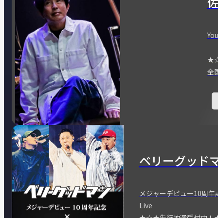
You
★
全
ベリーグッド
メジャーデビュー10周年記念
Live
★☆★先行抽選受付中！