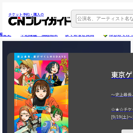
チケット予約・購入の
報変更
申込履歴・抽選結果
よくあるご質問
はじめてガ
東京ゲ
～史上最長
☆★☆チケ
[9/19(土