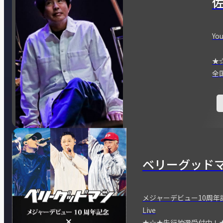
You
★
全
ベリーグッド
メジャーデビュー10周年記念
Live
★☆★先行抽選受付中！