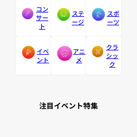
コン
ステ
スポ
サー
ージ
ーツ
ト
クラ
イベ
アニ
シッ
ント
メ
ク
注目イベント特集