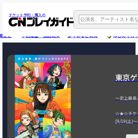
チケット予約・購入の
報変更
申込履歴・抽選結果
よくあるご質問
はじめてガ
東京ゲ
～史上最長
☆★☆チケ
[9/19(土