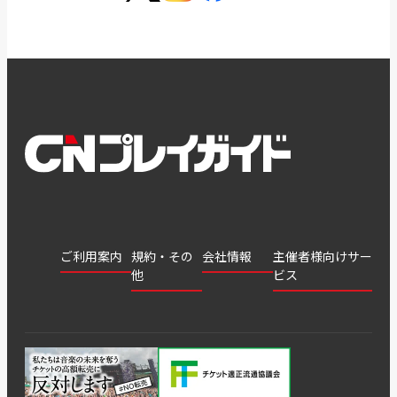
ご利用案内
規約・その
会社情報
主催者様向けサー
他
ビス
会社
会員登
チケッ
案内
採用
チケット
会員情
推奨環
録
ト販
情報
グル
GATE
申込履
プライ
報変更
境
売・運
ープ
よくあ
著作権
歴・抽
バシー
用ソリ
会社
はじめ
利用規
るご質
につい
選結果
ポリシ
ューシ
公演中
特商法
てガイ
約
問
て