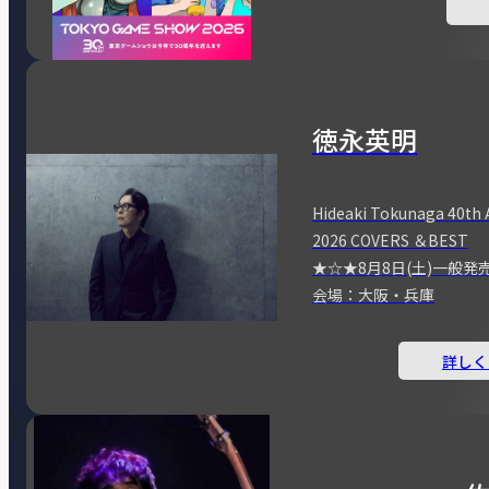
徳永英明
Hideaki Tokunaga 40th 
2026 COVERS ＆BEST
★☆★8月8日(土)一般発
会場：大阪・兵庫
詳しく