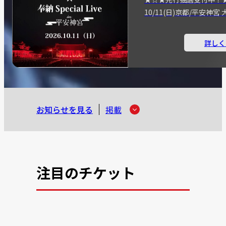
10/11(日)京都/平安神
詳しく
お知らせを見る
掲載
注目のチケット