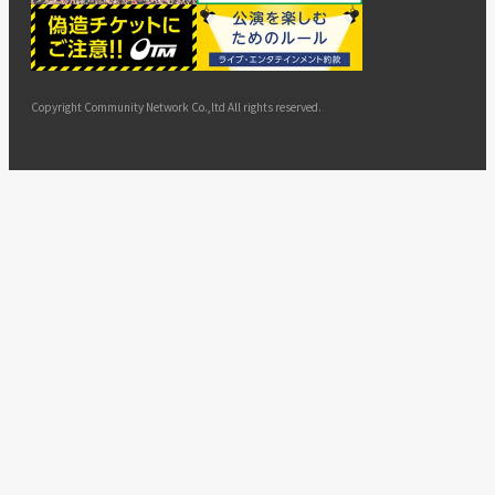
ー
ョン
サイト
カスタ
止・変
に基づ
ド
マップ
マーハ
更
く表示
ラスメ
ントへ
Copyright Community Network Co.,ltd All rights reserved.
の対応
指針