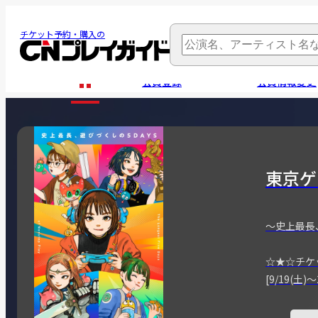
チケット予約・購入の
会員登録
会員情報変更
東京ゲ
～史上最長
☆★☆チケ
[9/19(土