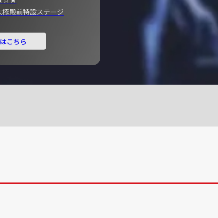
宮 大極殿前特設ステージ
はこちら