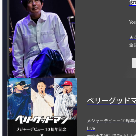
You
★
全
ベリーグッド
メジャーデビュー10周年記念
Live
★☆★先行抽選受付中！