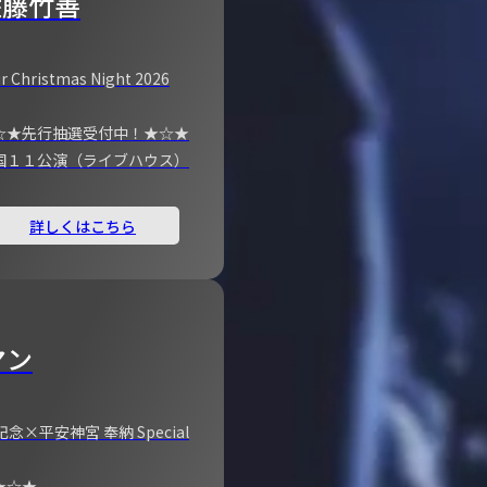
佐藤竹善
r Christmas Night 2026
☆★先行抽選受付中！★☆★
国１１公演（ライブハウス）
詳しくはこちら
マン
×平安神宮 奉納 Special
★☆★