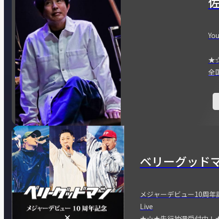
You
★
全
ベリーグッド
メジャーデビュー10周年記念
Live
★☆★先行抽選受付中！