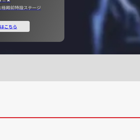
宮 大極殿前特設ステージ
はこちら