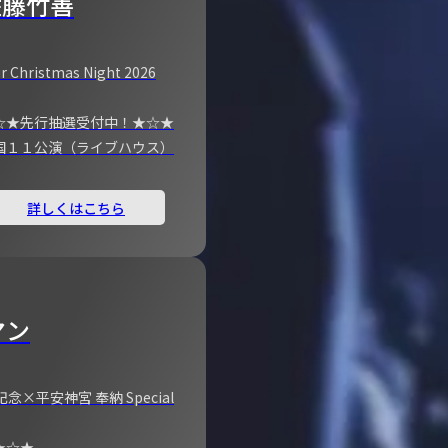
佐藤竹善
r Christmas Night 2026
☆★先行抽選受付中！★☆★
国１１公演（ライブハウス）
詳しくはこちら
マン
×平安神宮 奉納 Special
★☆★