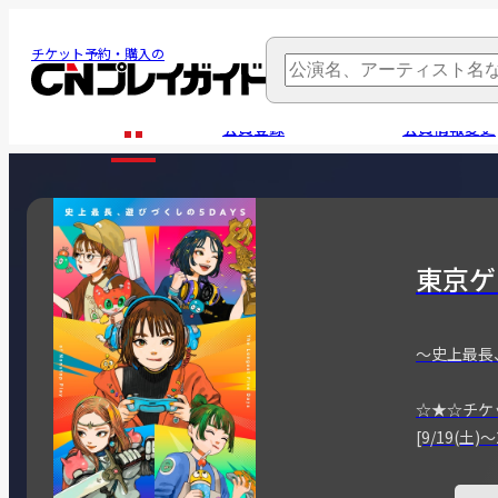
チケット予約・購入の
会員登録
会員情報変更
東京ゲ
～史上最長
☆★☆チケ
[9/19(土