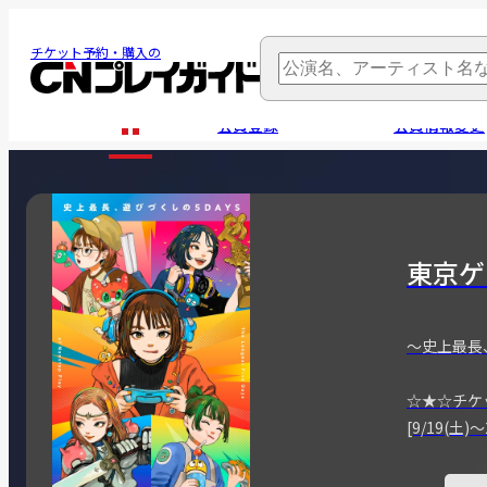
チケット予約・購入の
会員登録
会員情報変更
東京ゲ
～史上最長
☆★☆チケ
[9/19(土