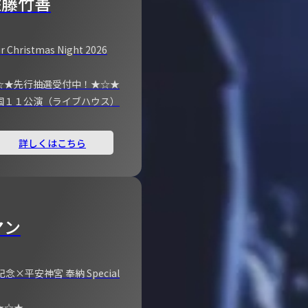
佐藤竹善
r Christmas Night 2026
☆★先行抽選受付中！★☆★
国１１公演（ライブハウス）
詳しくはこちら
マン
×平安神宮 奉納 Special
★☆★