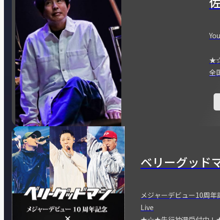
You
★
全
ベリーグッド
メジャーデビュー10周年記念
Live
★☆★先行抽選受付中！