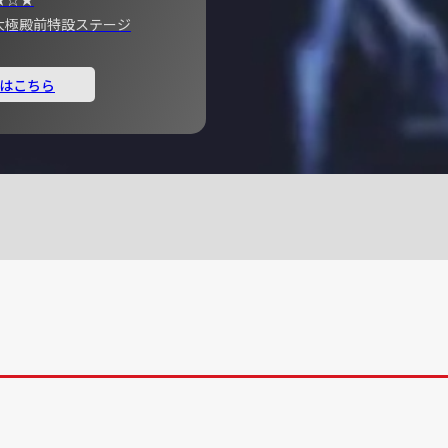
宮 大極殿前特設ステージ
はこちら