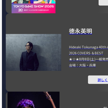
徳永英明
Hideaki Tokunaga 40th 
2026 COVERS ＆BEST
★☆★8月8日(土)一般発
会場：大阪・兵庫
詳しく