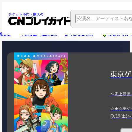
チケット予約・購入の
報変更
申込履歴・抽選結果
よくあるご質問
はじめてガ
東京ゲ
～史上最長
☆★☆チケ
[9/19(土