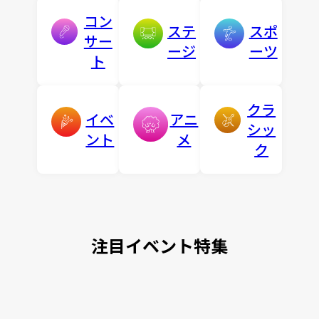
コン
ステ
スポ
サー
ージ
ーツ
ト
クラ
イベ
アニ
シッ
ント
メ
ク
注目イベント特集