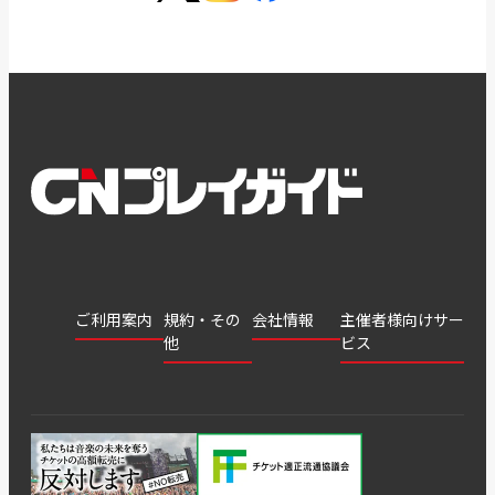
ご利用案内
規約・その
会社情報
主催者様向けサー
他
ビス
会社
会員登
チケッ
案内
採用
チケット
会員情
推奨環
録
ト販
情報
グル
GATE
申込履
プライ
報変更
境
売・運
ープ
よくあ
著作権
歴・抽
バシー
用ソリ
会社
はじめ
利用規
るご質
につい
選結果
ポリシ
ューシ
公演中
特商法
てガイ
約
問
て