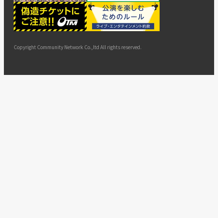
ー
ョン
サイト
カスタ
止・変
に基づ
ド
マップ
マーハ
更
く表示
ラスメ
ントへ
Copyright Community Network Co.,ltd All rights reserved.
の対応
指針