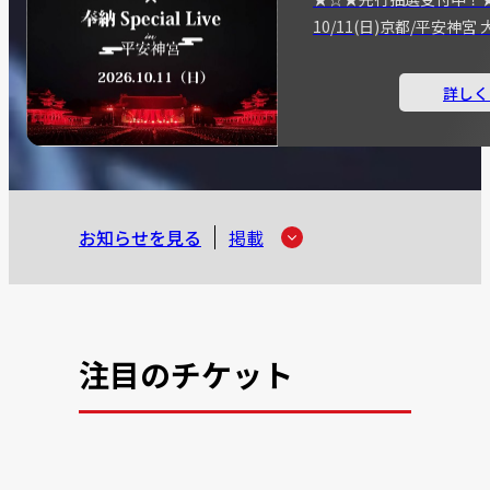
10/11(日)京都/平安神
詳しく
お知らせを見る
掲載
注目のチケット