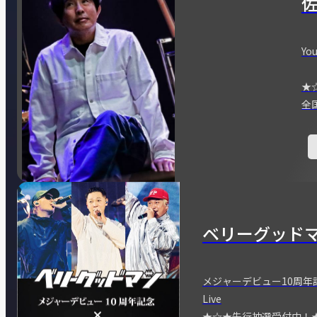
You
★
全
ベリーグッド
メジャーデビュー10周年記念
Live
★☆★先行抽選受付中！