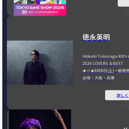
徳永英明
Hideaki Tokunaga 40th 
2026 COVERS ＆BEST
★☆★8月8日(土)一般発
会場：大阪・兵庫
詳しく