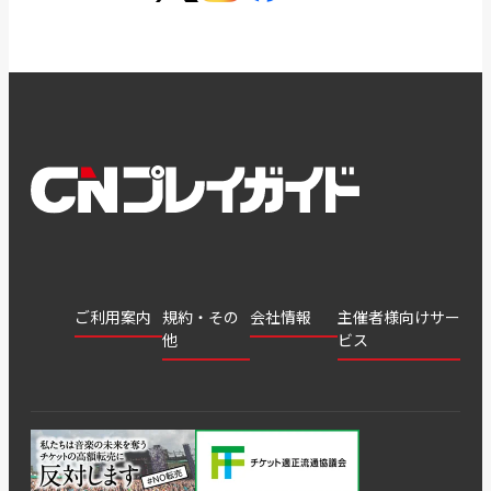
ご利用案内
規約・その
会社情報
主催者様向けサー
他
ビス
会社
会員登
チケッ
案内
採用
チケット
会員情
推奨環
録
ト販
情報
グル
GATE
申込履
プライ
報変更
境
売・運
ープ
よくあ
著作権
歴・抽
バシー
用ソリ
会社
はじめ
利用規
るご質
につい
選結果
ポリシ
ューシ
公演中
特商法
てガイ
約
問
て