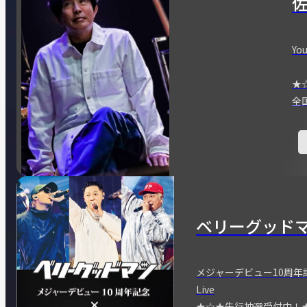
You
★
全
ベリーグッド
メジャーデビュー10周年記念
Live
★☆★先行抽選受付中！