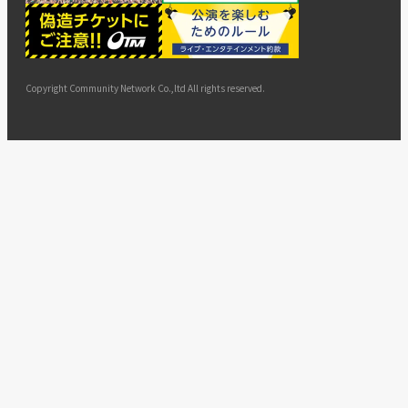
ー
ョン
サイト
カスタ
止・変
に基づ
ド
マップ
マーハ
更
く表示
ラスメ
ントへ
Copyright Community Network Co.,ltd All rights reserved.
の対応
指針