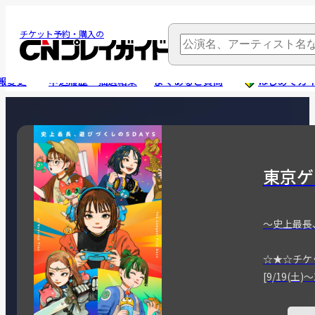
チケット予約・購入の
報変更
申込履歴・抽選結果
よくあるご質問
はじめてガ
東京ゲ
～史上最長
☆★☆チケ
[9/19(土