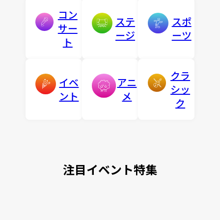
コン
ステ
スポ
サー
ージ
ーツ
ト
クラ
イベ
アニ
シッ
ント
メ
ク
注目イベント特集