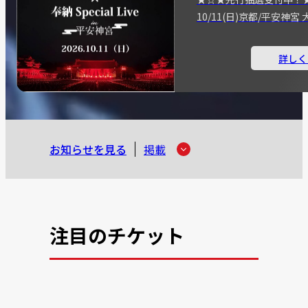
10/11(日)京都/平安神
詳しく
お知らせを見る
掲載
注目のチケット