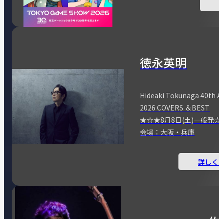
徳永英明
Hideaki Tokunaga 40th 
2026 COVERS ＆BEST
★☆★8月8日(土)一般発
会場：大阪・兵庫
詳しく