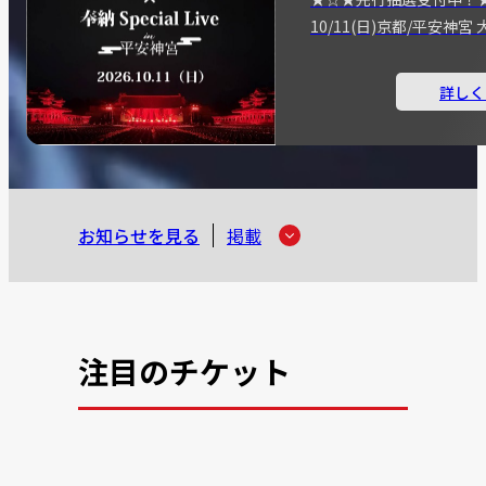
10/11(日)京都/平安神
詳しく
お知らせを見る
掲載
注目のチケット