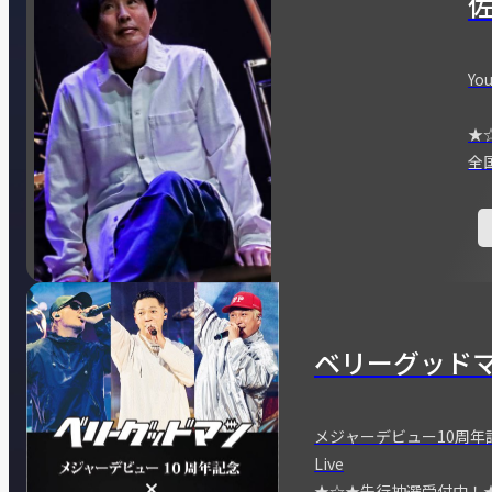
You
★
全
ベリーグッド
メジャーデビュー10周年記念
Live
★☆★先行抽選受付中！