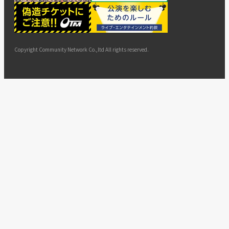
ー
ョン
サイト
カスタ
止・変
に基づ
ド
マップ
マーハ
更
く表示
ラスメ
ントへ
Copyright Community Network Co.,ltd All rights reserved.
の対応
指針