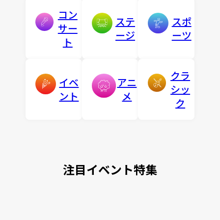
コン
ステ
スポ
サー
ージ
ーツ
ト
クラ
イベ
アニ
シッ
ント
メ
ク
注目イベント特集