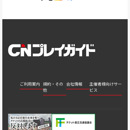
ご利用案内
規約・その
会社情報
主催者様向けサー
他
ビス
会社
会員登
チケッ
案内
採用
チケット
会員情
推奨環
録
ト販
情報
グル
GATE
申込履
プライ
報変更
境
売・運
ープ
よくあ
著作権
歴・抽
バシー
用ソリ
会社
はじめ
利用規
るご質
につい
選結果
ポリシ
ューシ
公演中
特商法
てガイ
約
問
て