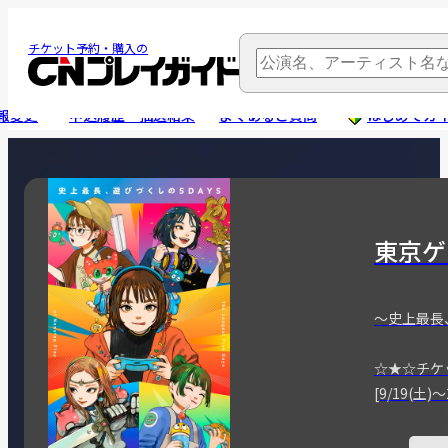
チケット予約・購入の
報変更
申込履歴・抽選結果
よくあるご質問
はじめてガ
東京ゲ
～史上最長
☆★☆チケ
[9/19(土