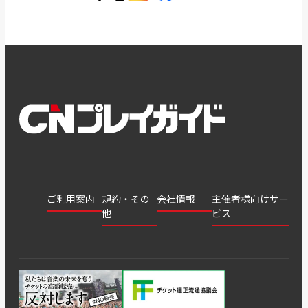
ご利用案内
規約・その
会社情報
主催者様向けサー
他
ビス
会社
会員登
チケッ
案内
採用
チケット
会員情
推奨環
録
ト販
情報
グル
GATE
申込履
プライ
報変更
境
売・運
ープ
よくあ
著作権
歴・抽
バシー
用ソリ
会社
はじめ
利用規
るご質
につい
選結果
ポリシ
ューシ
公演中
特商法
てガイ
約
問
て