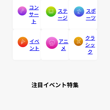
コン
ステ
スポ
サー
ージ
ーツ
ト
クラ
イベ
アニ
シッ
ント
メ
ク
注目イベント特集