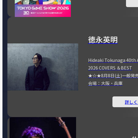
徳永英明
Hideaki Tokunaga 40th 
2026 COVERS ＆BEST
★☆★8月8日(土)一般発
会場：大阪・兵庫
詳しく