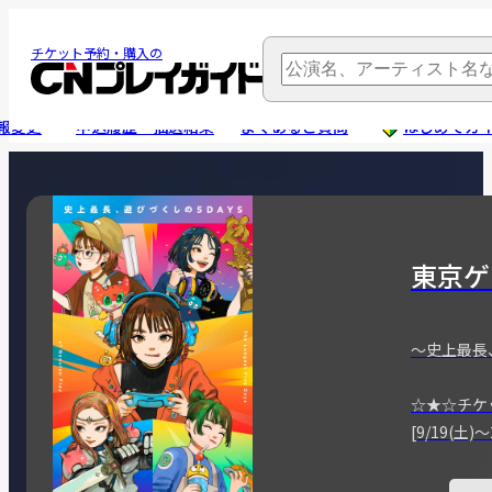
チケット予約・購入の
報変更
申込履歴・抽選結果
よくあるご質問
はじめてガ
東京ゲ
～史上最長
☆★☆チケ
[9/19(土