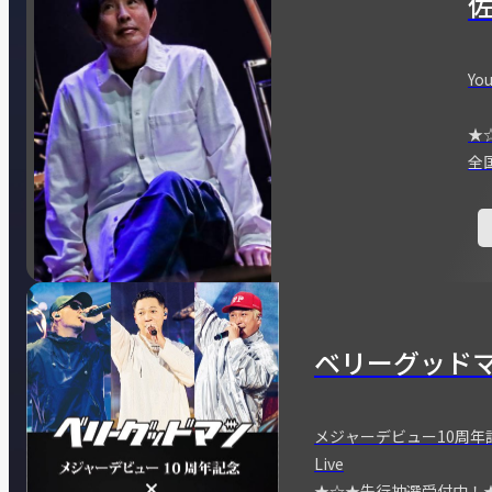
You
★
全
ベリーグッド
メジャーデビュー10周年記念
Live
★☆★先行抽選受付中！