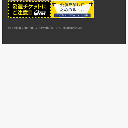
ー
ョン
サイト
カスタ
止・変
に基づ
ド
マップ
マーハ
更
く表示
ラスメ
ントへ
Copyright Community Network Co.,ltd All rights reserved.
の対応
指針