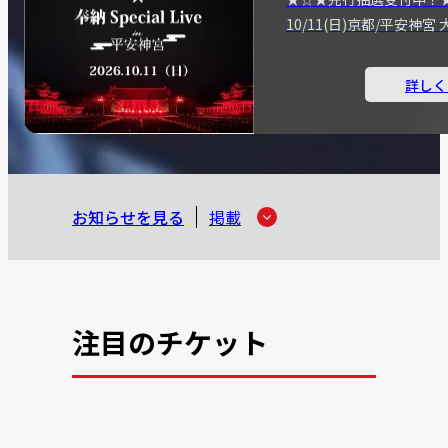
10/11(日)京都/平安神
詳しく
お知らせを見る
掲載
注目のチケット