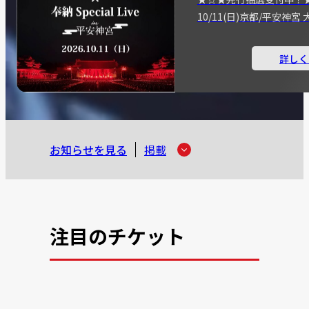
10/11(日)京都/平安神
詳しく
お知らせを見る
掲載
注目のチケット