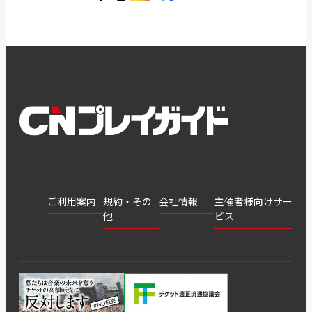
ご利用案内
規約・その
会社情報
主催者様向けサー
他
ビス
会社
会員登
チケッ
案内
採用
チケット
会員情
推奨環
録
ト販
情報
グル
GATE
申込履
プライ
報変更
境
売・運
ープ
よくあ
著作権
歴・抽
バシー
用ソリ
会社
はじめ
利用規
るご質
につい
選結果
ポリシ
ューシ
公演中
特商法
てガイ
約
問
て