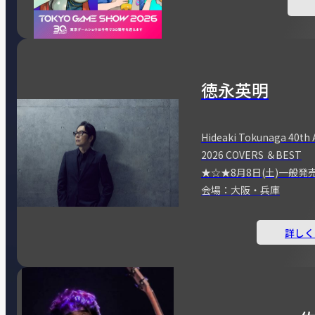
徳永英明
Hideaki Tokunaga 40th 
2026 COVERS ＆BEST
★☆★8月8日(土)一般発
会場：大阪・兵庫
詳しく