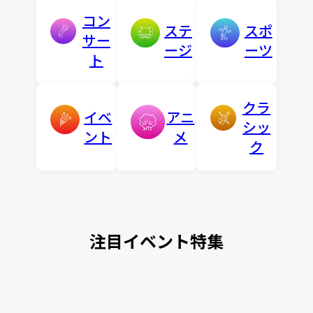
コン
ステ
スポ
サー
ージ
ーツ
ト
クラ
イベ
アニ
シッ
ント
メ
ク
注目イベント特集