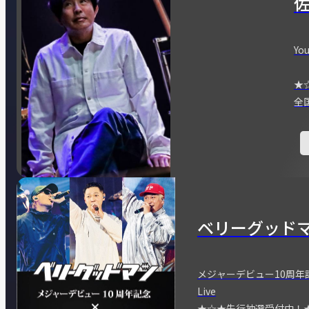
You
★
全
ベリーグッド
メジャーデビュー10周年記念
Live
★☆★先行抽選受付中！