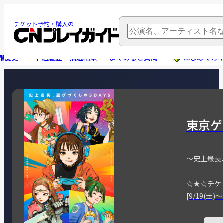
チケット予約・購入の
報変更
申込履歴・抽選結果
よくあるご質問
はじめてガ
東京ゲ
～史上最長
☆★☆チケ
[9/19(土