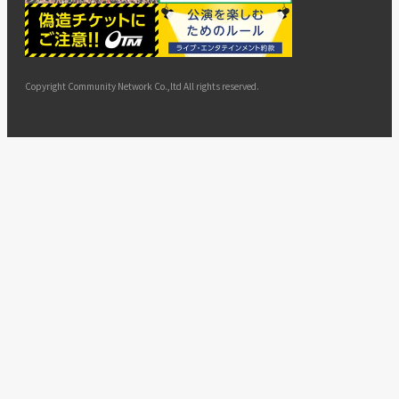
ー
ョン
サイト
カスタ
止・変
に基づ
ド
マップ
マーハ
更
く表示
ラスメ
ントへ
Copyright Community Network Co.,ltd All rights reserved.
の対応
指針