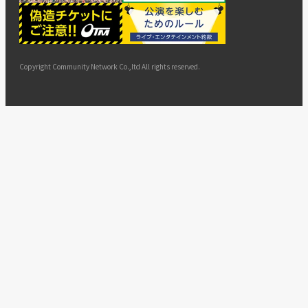
ー
ョン
サイト
カスタ
止・変
に基づ
ド
マップ
マーハ
更
く表示
ラスメ
ントへ
Copyright Community Network Co.,ltd All rights reserved.
の対応
指針