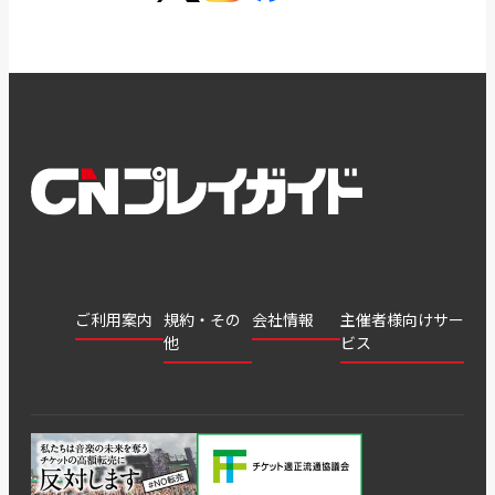
ご利用案内
規約・その
会社情報
主催者様向けサー
他
ビス
会社
会員登
チケッ
案内
採用
チケット
会員情
推奨環
録
ト販
情報
グル
GATE
申込履
プライ
報変更
境
売・運
ープ
よくあ
著作権
歴・抽
バシー
用ソリ
会社
はじめ
利用規
るご質
につい
選結果
ポリシ
ューシ
公演中
特商法
てガイ
約
問
て