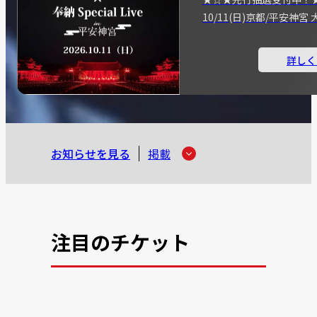
10/11(日)京都/平安神
詳しく
お知らせを見る
掲載
注目のチケット