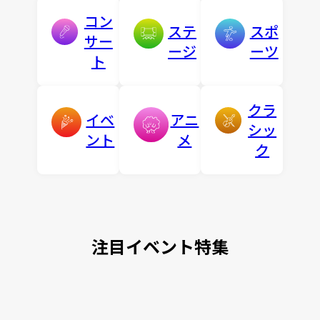
コン
ステ
スポ
サー
ージ
ーツ
ト
クラ
イベ
アニ
シッ
ント
メ
ク
注目イベント特集