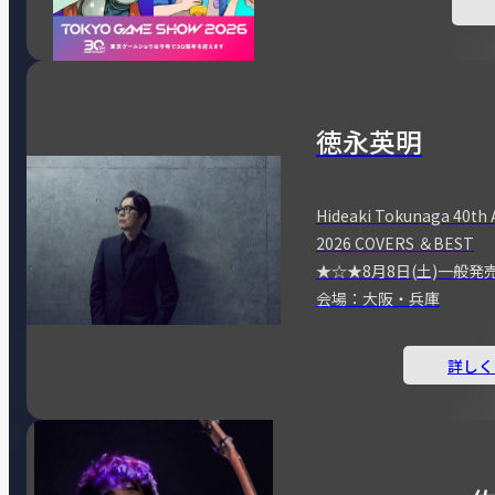
徳永英明
Hideaki Tokunaga 40th 
2026 COVERS ＆BEST
★☆★8月8日(土)一般発
会場：大阪・兵庫
詳しく