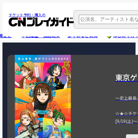
チケット予約・購入の
報変更
申込履歴・抽選結果
よくあるご質問
はじめてガ
東京ゲ
～史上最長
☆★☆チケ
[9/19(土