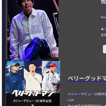
You
★
全
ベリーグッド
メジャーデビュー10周年記念
Live
★☆★先行抽選受付中！