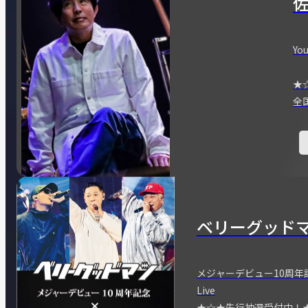
You
★
全
ベリーグッド
メジャーデビュー10周年記念
Live
★☆★先行抽選受付中！