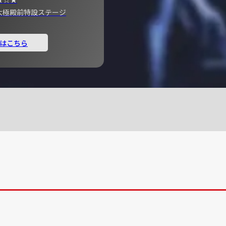
宮 大極殿前特設ステージ
はこちら