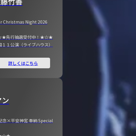
佐藤竹善
r Christmas Night 2026
☆★先行抽選受付中！★☆★
国１１公演（ライブハウス）
詳しくはこちら
マン
×平安神宮 奉納 Special
★☆★