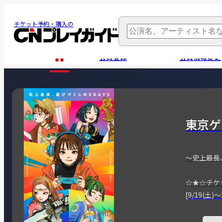
チケット予約・購入の
会員登録
会員情報変更
東京ゲ
～史上最長
☆★☆チケ
[9/19(土