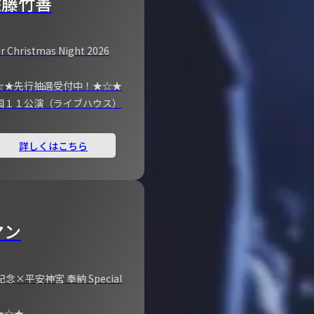
佐藤竹善
r Christmas Night 2026
☆★先行抽選受付中！★☆★
国１１公演（ライブハウス）
詳しくはこちら
マン
×平安神宮 奉納 Special
★☆★