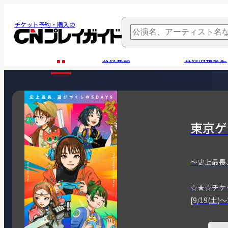
チケット予約・購入の
会員登録
会員情報変更
東京ゲ
～史上最長
☆★☆チケ
[9/19(土