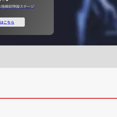
宮 大極殿前特設ステージ
はこちら