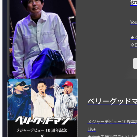
You
★
全
ベリーグッド
メジャーデビュー10周年記念
Live
★☆★先行抽選受付中！