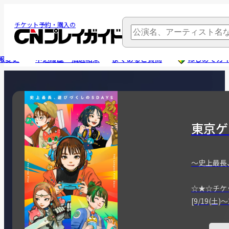
チケット予約・購入の
報変更
申込履歴・抽選結果
よくあるご質問
はじめてガ
東京ゲ
～史上最長
☆★☆チケ
[9/19(土