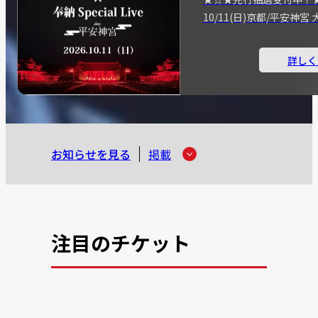
10/11(日)京都/平安神
詳しく
お知らせを見る
掲載
注目のチケット