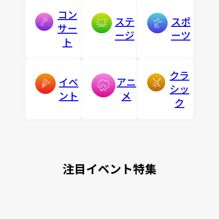
コン
ステ
スポ
サー
ージ
ーツ
ト
クラ
イベ
アニ
シッ
ント
メ
ク
注目イベント特集