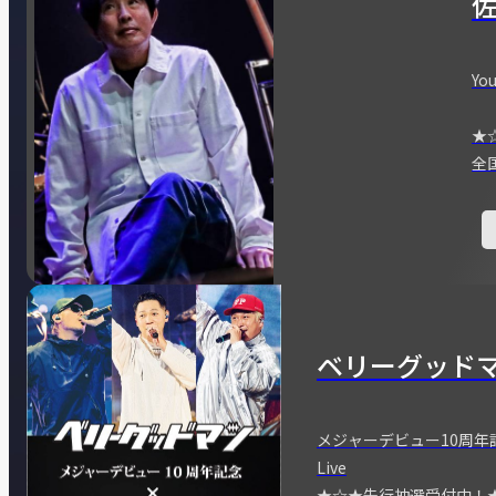
You
★
全
ベリーグッド
メジャーデビュー10周年記念
Live
★☆★先行抽選受付中！