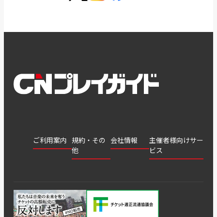
ご利用案内
規約・その
会社情報
主催者様向けサー
他
ビス
会社
会員登
チケッ
案内
採用
チケット
会員情
推奨環
録
ト販
情報
グル
GATE
申込履
プライ
報変更
境
売・運
ープ
よくあ
著作権
歴・抽
バシー
用ソリ
会社
はじめ
利用規
るご質
につい
選結果
ポリシ
ューシ
公演中
特商法
てガイ
約
問
て