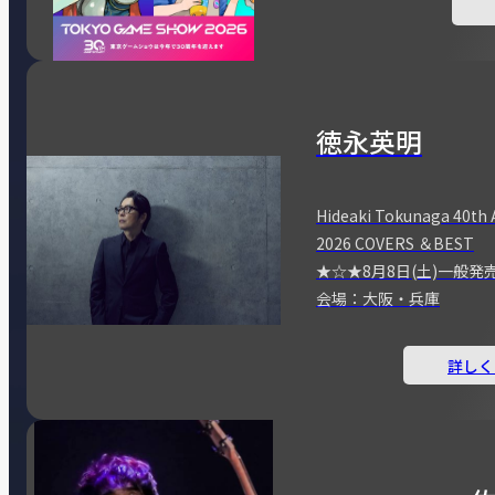
徳永英明
Hideaki Tokunaga 40th 
2026 COVERS ＆BEST
★☆★8月8日(土)一般発
会場：大阪・兵庫
詳しく