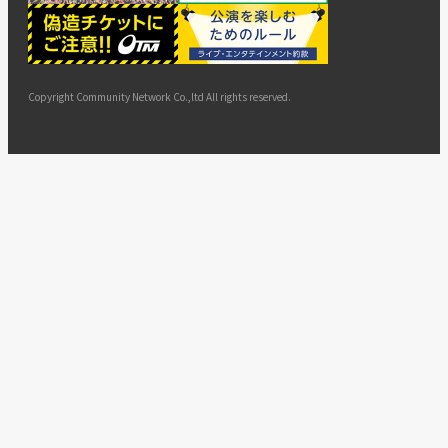
ー
ョン
サイト
カスタ
止・変
に基づ
ド
マップ
マーハ
更
く表示
ラスメ
ントへ
Copyright Community Network Co.,ltd All rights reserved.
の対応
指針