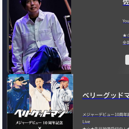
You
★
全
ベリーグッド
メジャーデビュー10周年記念
Live
★☆★先行抽選受付中！