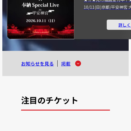
10/11(日)京都/平安神
詳しく
お知らせを見る
掲載
注目のチケット