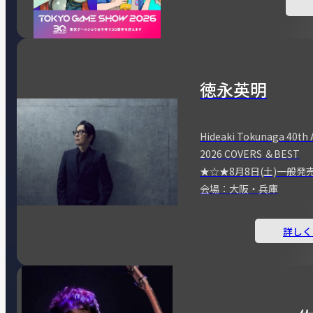
徳永英明
Hideaki Tokunaga 40th 
2026 COVERS ＆BEST
★☆★8月8日(土)一般発
会場：大阪・兵庫
詳しく