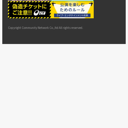
ー
ョン
サイト
カスタ
止・変
に基づ
ド
マップ
マーハ
更
く表示
ラスメ
ントへ
Copyright Community Network Co.,ltd All rights reserved.
の対応
指針