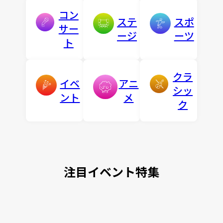
コン
ステ
スポ
サー
ージ
ーツ
ト
クラ
イベ
アニ
シッ
ント
メ
ク
注目イベント特集