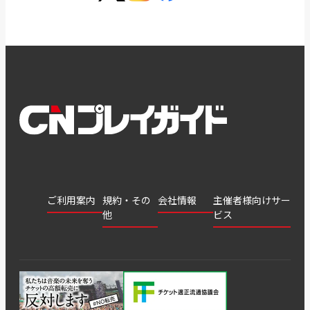
ご利用案内
規約・その
会社情報
主催者様向けサー
他
ビス
会社
会員登
チケッ
案内
採用
チケット
会員情
推奨環
録
ト販
情報
グル
GATE
申込履
プライ
報変更
境
売・運
ープ
よくあ
著作権
歴・抽
バシー
用ソリ
会社
はじめ
利用規
るご質
につい
選結果
ポリシ
ューシ
公演中
特商法
てガイ
約
問
て