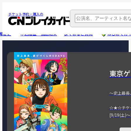
チケット予約・購入の
報変更
申込履歴・抽選結果
よくあるご質問
はじめてガ
東京ゲ
～史上最長
☆★☆チケ
[9/19(土