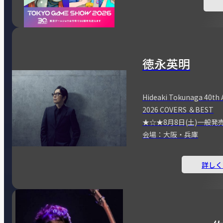
徳永英明
Hideaki Tokunaga 40th 
2026 COVERS ＆BEST
★☆★8月8日(土)一般発
会場：大阪・兵庫
詳しく