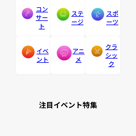
コン
ステ
スポ
サー
ージ
ーツ
ト
クラ
イベ
アニ
シッ
ント
メ
ク
注目イベント特集