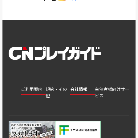
ご利用案内
規約・その
会社情報
主催者様向けサー
他
ビス
会社
会員登
チケッ
案内
採用
チケット
会員情
推奨環
録
ト販
情報
グル
GATE
申込履
プライ
報変更
境
売・運
ープ
よくあ
著作権
歴・抽
バシー
用ソリ
会社
はじめ
利用規
るご質
につい
選結果
ポリシ
ューシ
公演中
特商法
てガイ
約
問
て