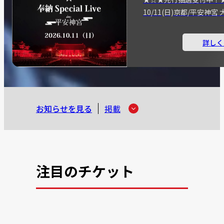
10/11(日)京都/平安神
詳しく
お知らせを見る
掲載
注目のチケット