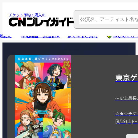
チケット予約・購入の
報変更
申込履歴・抽選結果
よくあるご質問
はじめてガ
東京ゲ
～史上最長
☆★☆チケ
[9/19(土