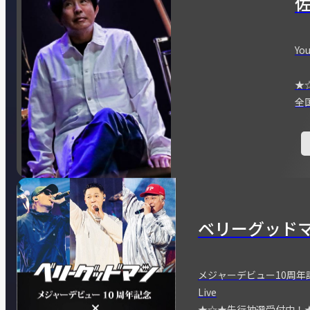
You
★
全
ベリーグッド
メジャーデビュー10周年記念
Live
★☆★先行抽選受付中！