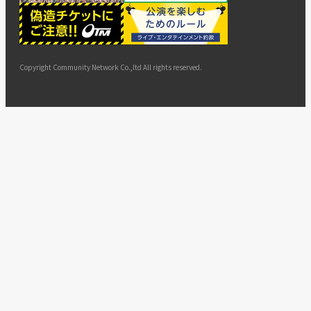
ー
ョン
サイト
カスタ
止・変
に基づ
ド
マップ
マーハ
更
く表示
ラスメ
ントへ
Copyright Community Network Co.,ltd All rights reserved.
の対応
指針