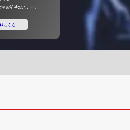
宮 大極殿前特設ステージ
はこちら