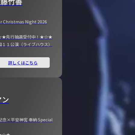
佐藤竹善
r Christmas Night 2026
☆★先行抽選受付中！★☆★
国１１公演（ライブハウス）
詳しくはこちら
マン
×平安神宮 奉納 Special
★☆★