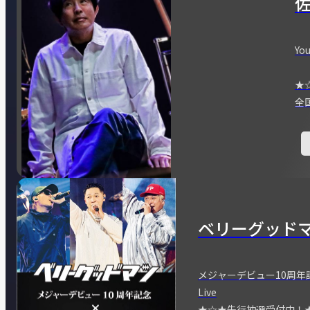
You
★
全
ベリーグッド
メジャーデビュー10周年記念
Live
★☆★先行抽選受付中！