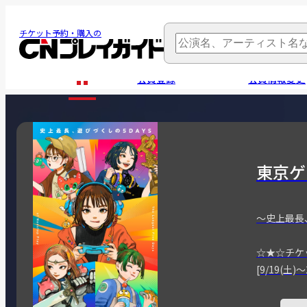
チケット予約・購入の
会員登録
会員情報変更
東京ゲ
～史上最長
☆★☆チケ
[9/19(土