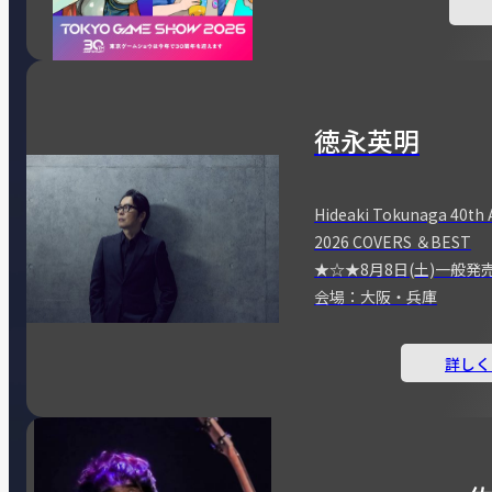
徳永英明
Hideaki Tokunaga 40th 
2026 COVERS ＆BEST
★☆★8月8日(土)一般発
会場：大阪・兵庫
詳しく