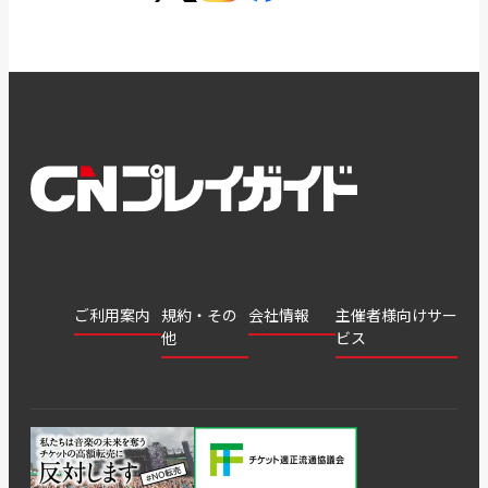
ご利用案内
規約・その
会社情報
主催者様向けサー
他
ビス
会社
会員登
チケッ
案内
採用
チケット
会員情
推奨環
録
ト販
情報
グル
GATE
申込履
プライ
報変更
境
売・運
ープ
よくあ
著作権
歴・抽
バシー
用ソリ
会社
はじめ
利用規
るご質
につい
選結果
ポリシ
ューシ
公演中
特商法
てガイ
約
問
て