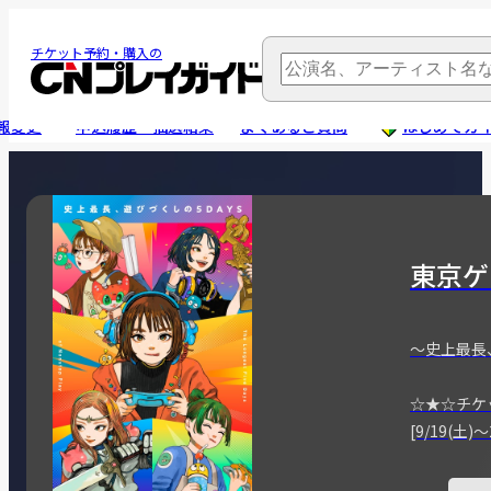
チケット予約・購入の
報変更
申込履歴・抽選結果
よくあるご質問
はじめてガ
東京ゲ
～史上最長
☆★☆チケ
[9/19(土