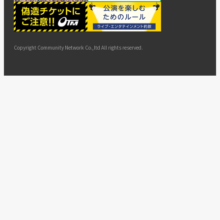
ー
ョン
サイト
カスタ
止・変
に基づ
ド
マップ
マーハ
更
く表示
ラスメ
ントへ
Copyright Community Network Co.,ltd All rights reserved.
の対応
指針