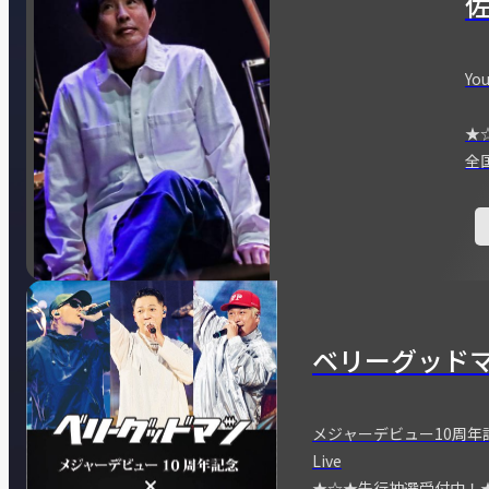
You
★
全
ベリーグッド
メジャーデビュー10周年記念
Live
★☆★先行抽選受付中！