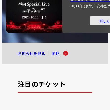
10/11(日)京都/平安神
詳しく
お知らせを見る
掲載
注目のチケット