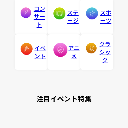
コン
ステ
スポ
サー
ージ
ーツ
ト
クラ
イベ
アニ
シッ
ント
メ
ク
注目イベント特集