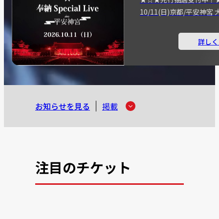
10/11(日)京都/平安神
詳しく
お知らせを見る
掲載
注目のチケット