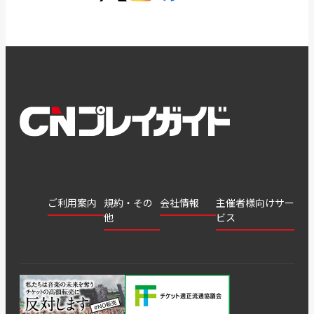
ご利用案内
規約・その
会社情報
主催者様向けサー
他
ビス
会社
会員登
チケッ
案内
採用
チケット
会員情
推奨環
録
ト販
情報
グル
GATE
申込履
プライ
報変更
境
売・運
ープ
よくあ
著作権
歴・抽
バシー
用ソリ
会社
はじめ
利用規
るご質
につい
選結果
ポリシ
ューシ
公演中
特商法
てガイ
約
問
て