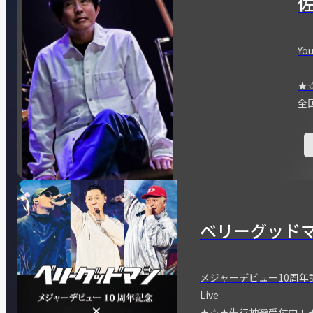
You
★
全
ベリーグッド
メジャーデビュー10周年記念
Live
★☆★先行抽選受付中！