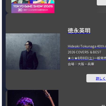
徳永英明
Hideaki Tokunaga 40th 
2026 COVERS ＆BEST
★☆★8月8日(土)一般発
会場：大阪・兵庫
詳しく