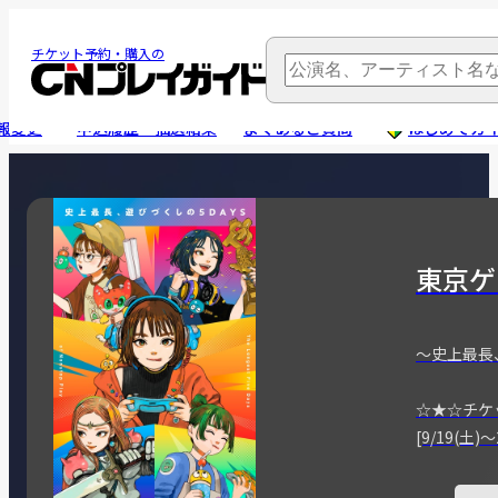
チケット予約・購入の
報変更
申込履歴・抽選結果
よくあるご質問
はじめてガ
東京ゲ
～史上最長
☆★☆チケ
[9/19(土