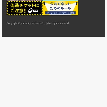
ー
ョン
サイト
カスタ
止・変
に基づ
ド
マップ
マーハ
更
く表示
ラスメ
ントへ
Copyright Community Network Co.,ltd All rights reserved.
の対応
指針