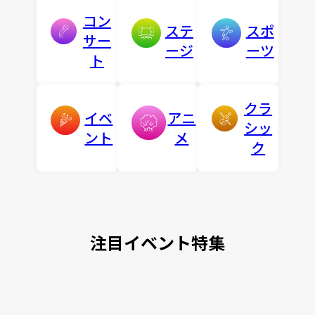
コン
ステ
スポ
サー
ージ
ーツ
ト
クラ
イベ
アニ
シッ
ント
メ
ク
注目イベント特集