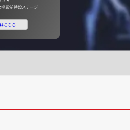
宮 大極殿前特設ステージ
はこちら