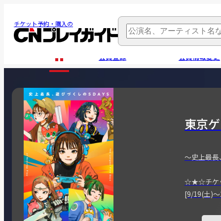
チケット予約・購入の
会員登録
会員情報変更
東京ゲ
～史上最長
☆★☆チケ
[9/19(土