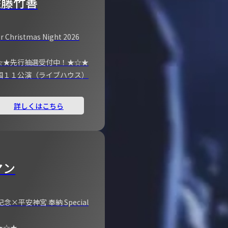
佐藤竹善
r Christmas Night 2026
☆★先行抽選受付中！★☆★
国１１公演（ライブハウス）
詳しくはこちら
マン
×平安神宮 奉納 Special
★☆★