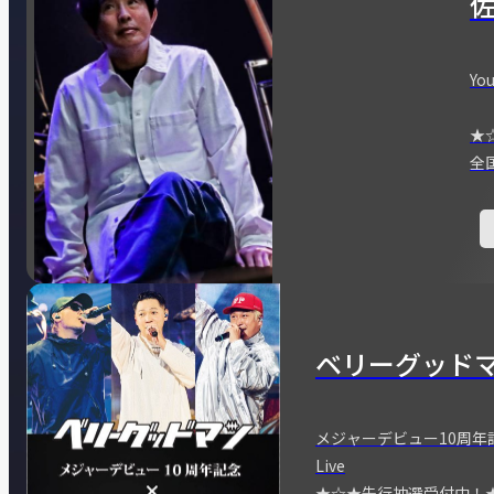
You
★
全
ベリーグッド
メジャーデビュー10周年記念
Live
★☆★先行抽選受付中！