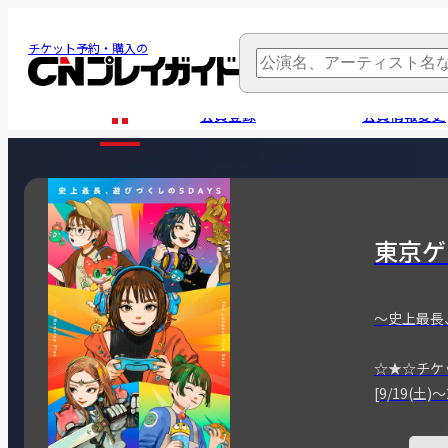
チケット予約・購入の
会員登録
会員情報変更
東京ゲ
～史上最長
☆★☆チケ
[9/19(土