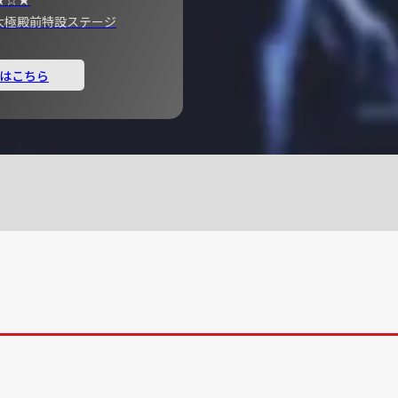
宮 大極殿前特設ステージ
はこちら