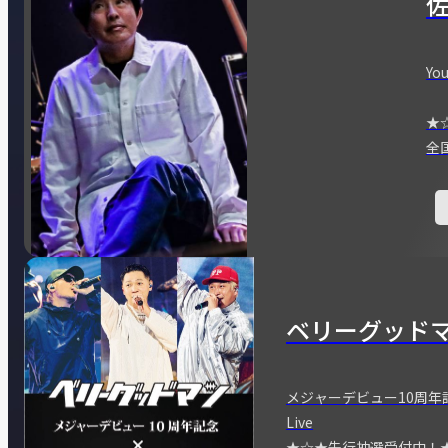
You
★
全
ベリーグッド
メジャーデビュー10周年記念
Live
★☆★先行抽選受付中！