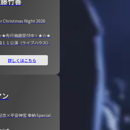
佐藤竹善
r Christmas Night 2026
☆★先行抽選受付中！★☆★
国１１公演（ライブハウス）
詳しくはこちら
マン
×平安神宮 奉納 Special
★☆★